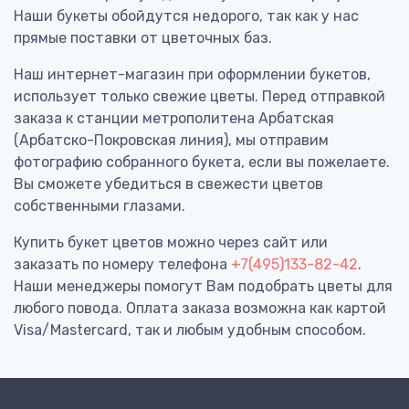
Наши букеты обойдутся недорого, так как у нас
прямые поставки от цветочных баз.
Наш интернет-магазин при оформлении букетов,
использует только свежие цветы. Перед отправкой
заказа к станции метрополитена Арбатская
(Арбатско-Покровская линия), мы отправим
фотографию собранного букета, если вы пожелаете.
Вы сможете убедиться в свежести цветов
собственными глазами.
Купить букет цветов можно через сайт или
заказать по номеру телефона
+7(495)133-82-42
.
Наши менеджеры помогут Вам подобрать цветы для
любого повода. Оплата заказа возможна как картой
Visa/Mastercard, так и любым удобным способом.