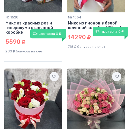
№ 1528
№ 1554
Микс из красных роз и
Микс из пионов в белой
гиперикума в шляпной
шляпной коробке (29 шт)
доставка 0
коробке
доставка 0
14290
5590
715
бонусов на счет
280
бонусов на счет