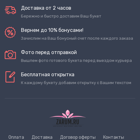
Доставка от 2 часов
Бережно и быстро доставим Ваш букет
Вернем до 10% бонусами!
Зачислим на Ваш бонусный счет после каждого заказа
Фото перед отправкой
Вышлем фото готового букета перед выездом курьера
Бесплатная открытка
К каждому букету добавим открытку с Вашим текстом
Оплата
Доставка
Договор оферты
Контакты