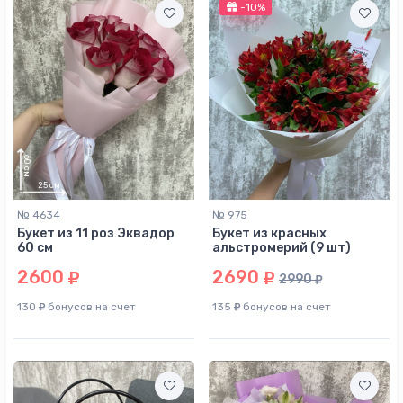
-10%
50
60
№ 4634
№ 975
см
см
Букет из 11 роз Эквадор
Букет из красных
60 см
альстромерий (9 шт)
25
см
25
см
2600
2690
2990
130
бонусов на счет
135
бонусов на счет