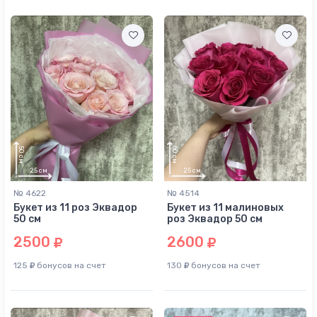
60
см
25
см
№ 4622
№ 4514
Букет из 11 роз Эквадор
Букет из 11 малиновых
50 см
роз Эквадор 50 см
2500
2600
125
бонусов на счет
130
бонусов на счет