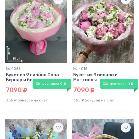
№ 4066
№ 4015
Букет из 9 пионов Сара
Букет из 9 пионов и
Бернар и белых маттиол
Маттиолы
доставка 0
доставка 0
7090
7090
355
бонусов на счет
355
бонусов на счет