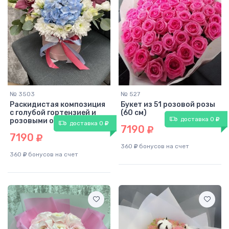
№ 3503
№ 527
Раскидистая композиция
Букет из 51 розовой розы
с голубой гортензией и
(60 см)
доставка 0
розовыми орхидеями
доставка 0
7190
7190
360
бонусов на счет
360
бонусов на счет
30
65
см
см
50
см
40
см