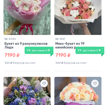
№ 4340
№ 1281
Букет из 9 ранункулюсов
Микс-букет из 19
Леди
кенийских роз с хлопком
доставка 0
доставка 0
7190
7190
360
бонусов на счет
360
бонусов на счет