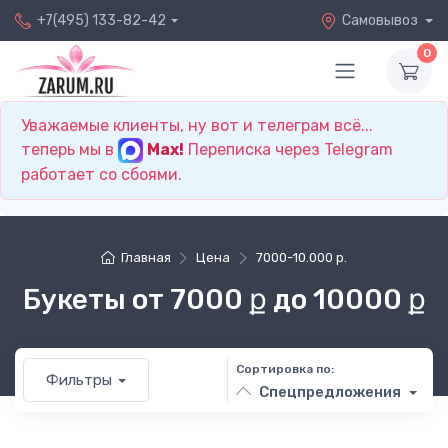
+7(495) 133-82-42
Самовывоз
0
Уважаемые клиенты, ну вот и телеграм всё...
теперь мы в
Max!
Переписка через Telegram
работает со сбоями.
Главная
Цена
7000-10.000 р.
Букеты от 7000 ք до 10000 ք
Сортировка по:
Фильтры
Спецпредложения