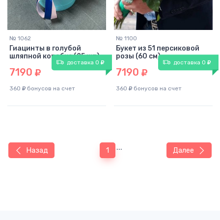
№ 1062
№ 1100
Гиацинты в голубой
Букет из 51 персиковой
шляпной коробке (25 шт)
розы (60 см)
доставка 0
доставка 0
7190
7190
360
бонусов на счет
360
бонусов на счет
...
(current)
Назад
1
Далее