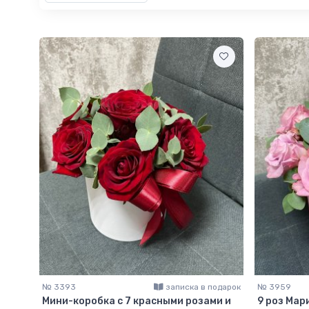
№ 3393
записка в подарок
№ 3959
Мини-коробка с 7 красными розами и
9 роз Мар