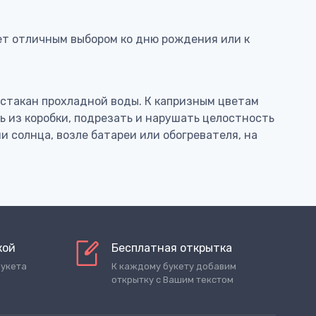
нет отличным выбором ко дню рождения или к
20
см
20
см
р стакан прохладной воды. К капризным цветам
ь из коробки, подрезать и нарушать целостность
и солнца, возле батареи или обогревателя, на
кой
Бесплатная открытка
букета
К каждому букету добавим
открытку с Вашим текстом