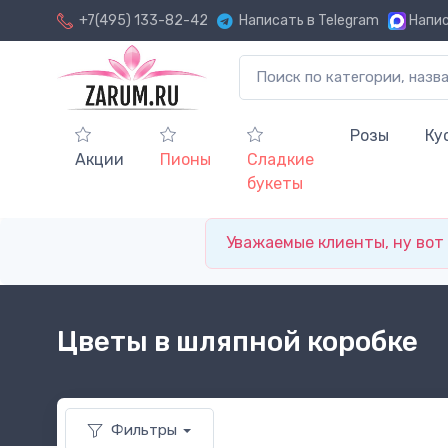
+7(495) 133-82-42
Написать в Telegram
Напис
Розы
Ку
Акции
Пионы
Сладкие
букеты
Уважаемые клиенты, ну вот и
Цветы в шляпной коробке
Фильтры