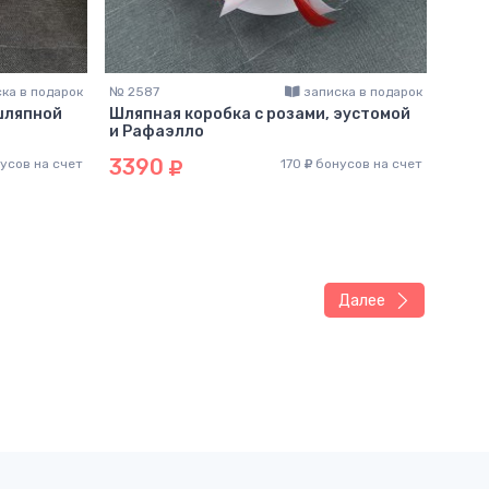
ка в подарок
№ 2587
записка в подарок
 шляпной
Шляпная коробка с розами, эустомой
и Рафаэлло
3390
усов на счет
170
бонусов на счет
Далее