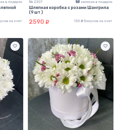
ка в подарок
№ 2307
записка в подарок
шляпной
Шляпная коробка с розами Шангрила
(9 шт )
2590
усов на счет
130
бонусов на счет