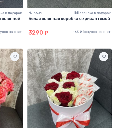
ка в подарок
№ 3609
записка в подарок
й шляпной
Белая шляпная коробка с хризантемой
3290
усов на счет
165
бонусов на счет