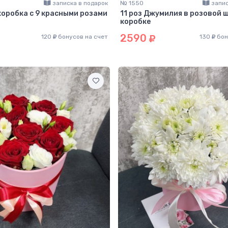
записка в подарок
№ 1550
запис
оробка с 9 красными розами
11 роз Джумилия в розовой 
коробке
2590
120
бонусов на счет
130
бон