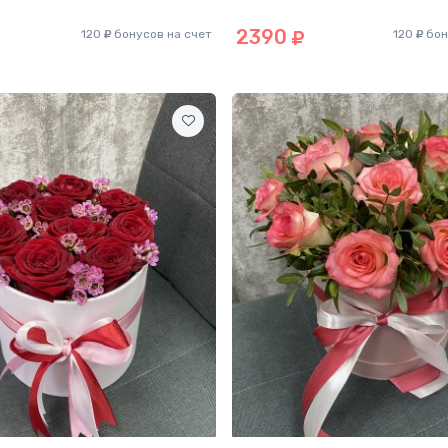
2390
120
бонусов на счет
120
бон