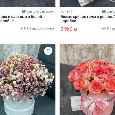
записка в подарок
№ 1394
запис
 роз и эустома в белой
Белые хризантемы в розово
коробке
коробке
3190
145
бонусов на счет
160
бон