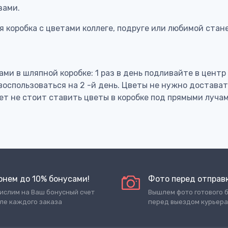
зами.
ая коробка с цветами коллеге, подруге или любимой ста
20
см
20
см
ми в шляпной коробке: 1 раз в день подливайте в цент
воспользоваться на 2 -й день. Цветы не нужно достават
ет не стоит ставить цветы в коробке под прямыми лучам
рнем до 10% бонусами!
Фото перед отправ
ислим на Ваш бонусный счет
Вышлем фото готового 
ле каждого заказа
перед выездом курьера