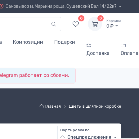
Самовывоз
м. Марьина роща, Сущевский Вал 14/22к7
0
0
Корзина
0
а
Композиции
Подарки
Доставка
Оплата
elegram работает со сбоями.
Главная
Цветы в шляпной коробке
Сортировка по:
Спецпредложения