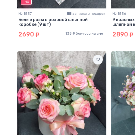
-10
№ 1557
записка в подарок
№ 1556
Белые розы в розовой шляпной
9 красных
коробке (9 шт)
шляпной 
2690
2890
135
бонусов на счет