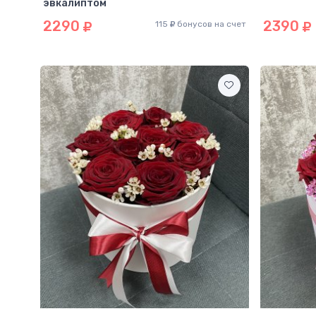
эвкалиптом
2290
2390
115
бонусов на счет