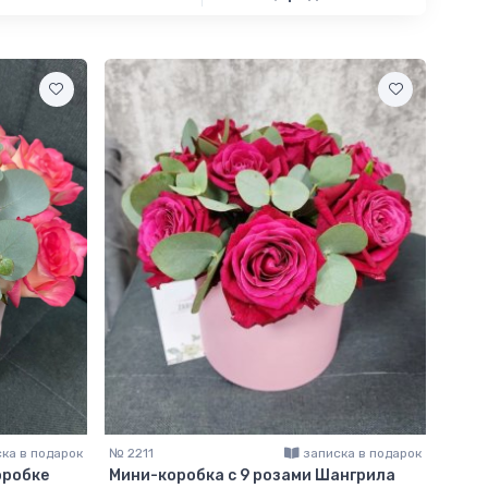
ка в подарок
№ 2211
записка в подарок
оробке
Мини-коробка с 9 розами Шангрила