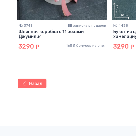
№ 3741
записка в подарок
№ 4438
Шляпная коробка с 11 розами
Букет из 
Джумилия
хамелациу
3290
3290
165
бонусов на счет
Назад