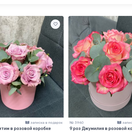
записка в подарок
№ 3960
запис
итим в розовой коробке
9 роз Джумилия в розовой к