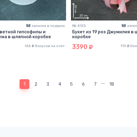
записка в подарок
№ 4125
запис
цветной гипсофилы и
Букет из 19 роз Джумилия в
ма в шляпной коробке
коробке
3390
165
бонусов на счет
170
бон
...
(current)
1
2
3
4
5
6
7
18