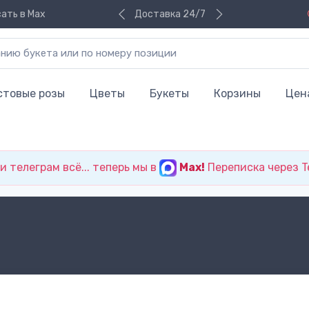
ать в Max
Доставка 24/7
стовые розы
Цветы
Букеты
Корзины
Цен
 телеграм всё... теперь мы в
Max!
Переписка через T