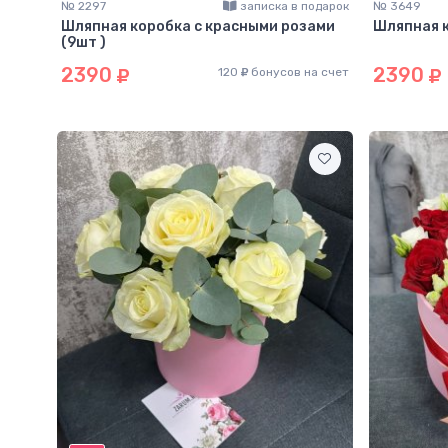
№ 2297
записка в подарок
№ 3649
Шляпная коробка с красными розами
Шляпная к
(9шт )
2390
2390
120
бонусов на счет