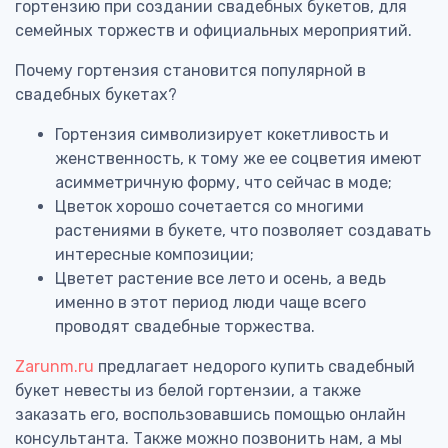
гортензию при создании свадебных букетов, для
семейных торжеств и официальных мероприятий.
Почему гортензия становится популярной в
свадебных букетах?
Гортензия символизирует кокетливость и
женственность, к тому же ее соцветия имеют
асимметричную форму, что сейчас в моде;
Цветок хорошо сочетается со многими
растениями в букете, что позволяет создавать
интересные композиции;
Цветет растение все лето и осень, а ведь
именно в этот период люди чаще всего
проводят свадебные торжества.
Zarunm.ru
предлагает недорого купить свадебный
букет невесты из белой гортензии, а также
заказать его, воспользовавшись помощью онлайн
консультанта. Также можно позвонить нам, а мы