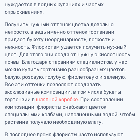
нуждается в водных купаниях и частых
опрыскиваниях.
Получить нужный оттенок цветка довольно
непросто, а ведь именно оттенок гортензии
придает букету неординарность, легкость и
нежность. Флористам удается получить нужный
цвет. Для этого они создают нужную кислотность
почвы. Благодаря стараниям специалистов, у нас
можно купить гортензию разнообразных цветов:
белую, розовую, голубую, фиолетовую и зеленую.
Все эти оттенки позволяют создавать
эксклюзивные композиции, в том числе букеты
гортензии в
шляпной коробке
. При составлении
композиции, флористы снабжают цветок
специальными колбами, наполненными водой, чтобы
растение получало необходимую влагу.
В последнее время флористы часто используют