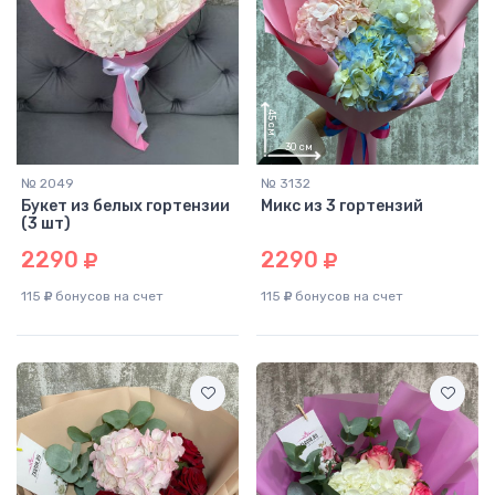
№ 2049
№ 3132
Букет из белых гортензии
Микс из 3 гортензий
(3 шт)
2290
2290
115
бонусов на счет
115
бонусов на счет