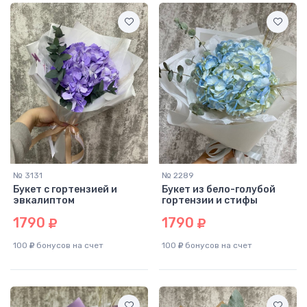
№ 3131
№ 2289
Букет с гортензией и
Букет из бело-голубой
эвкалиптом
гортензии и стифы
1790
1790
100
бонусов на счет
100
бонусов на счет