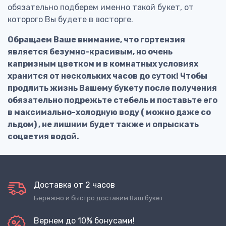
обязательно подберем именно такой букет, от
которого Вы будете в восторге.
Обращаем Ваше внимание, что гортензия
является безумно-красивым, но очень
капризным цветком и в комнатных условиях
хранится от нескольких часов до суток! Чтобы
продлить жизнь Вашему букету после получения
обязательно подрежьте стебель и поставьте его
в максимально-холодную воду ( можно даже со
льдом) , не лишним будет также и опрыскать
соцветия водой.
Доставка от 2 часов
Бережно и быстро доставим Ваш букет
Вернем до 10% бонусами!