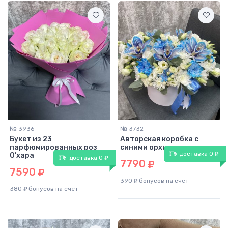
№ 3936
№ 3732
Букет из 23
Авторская коробка с
парфюмированных роз
синими орхидеями
доставка 0
О’хара
доставка 0
7790
7590
390
бонусов на счет
380
бонусов на счет