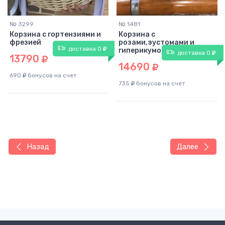
№ 3299
№ 1481
Корзина с гортензиями и
Корзина с
фрезией
розами,эустомами и
доставка 0
гиперикумом
доставка 0
13790
14690
690
бонусов на счет
735
бонусов на счет
Назад
Далее