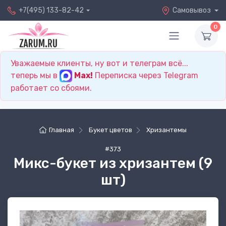
+7(495) 133-82-42
Самовывоз
0
Уважаемые клиенты, ну вот и телеграм всё...
теперь мы в
Max!
Переписка через Telegram
работает со сбоями.
Главная
Букет цветов
Хризантемы
#373
Микс-букет из хризантем (9
шт)