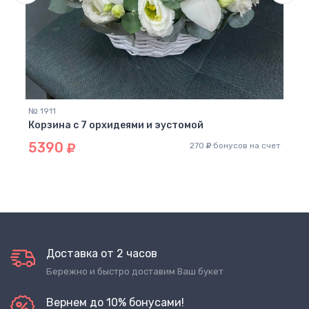
№ 94
Корз
60
 счет
№ 1911
Корзина с 7 орхидеями и эустомой
5390
270
бонусов на счет
Доставка от 2 часов
Бережно и быстро доставим Ваш букет
Вернем до 10% бонусами!