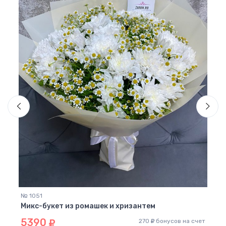
№ 1051
№ 51
Микс-букет из ромашек и хризантем
Микс
5390
11
 счет
270
бонусов на счет