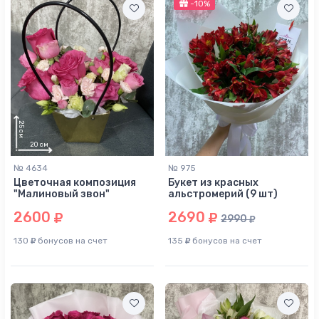
-10%
50
см
№ 4634
№ 975
25
см
Цветочная композиция
Букет из красных
"Малиновый звон"
альстромерий (9 шт)
2600
2690
2990
130
бонусов на счет
135
бонусов на счет