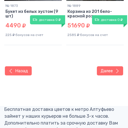
№ 1873
№ 1889
Букет из белых эустом (9
Корзина из 201 бело-
шт)
красной розы
доставка 0
доставка 0
4490
51690
225
бонусов на счет
2585
бонусов на счет
Назад
Далее
Бесплатная доставка цветов к метро Алтуфьево
займет у наших курьеров не больше 3-х часов.
Дополнительно платить за срочную доставку Вам