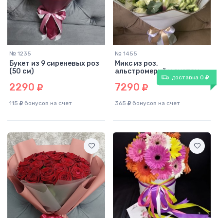
№ 1235
№ 1455
Букет из 9 сиреневых роз
Микс из роз,
(50 см)
альстромерий и эустом
доставка 0
2290
7290
115
бонусов на счет
365
бонусов на счет