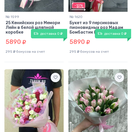
-10%
№ 1599
№ 1620
25 Кенийских роз Мемори
Букет из 9 персиковых
Лейн в белой шляпной
пионовидных роз Мадам
коробке
Бомбастик (50 см )
доставка 0
доставка 0
5890
5890
295
бонусов на счет
295
бонусов на счет