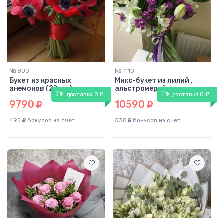
№ 800
№ 1110
Букет из красных
Микс-букет из лилий ,
анемонов (29 шт)
альстромерий и статицы
доставка 0
доставка 0
9790
10590
490
бонусов на счет
530
бонусов на счет