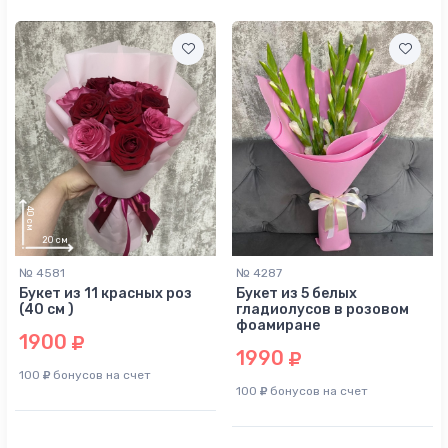
№ 4581
№ 4287
Букет из 11 красных роз
Букет из 5 белых
(40 см )
гладиолусов в розовом
фоамиране
1900
1990
100
бонусов на счет
100
бонусов на счет