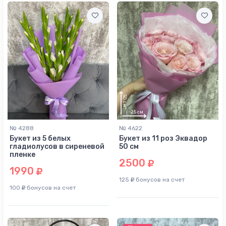
40
см
20
см
№ 4288
№ 4622
Букет из 5 белых
Букет из 11 роз Эквадор
гладиолусов в сиреневой
50 см
пленке
2500
1990
125
бонусов на счет
100
бонусов на счет