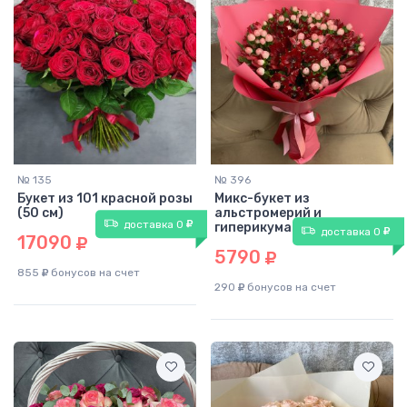
№ 135
№ 396
Букет из 101 красной розы
Микс-букет из
(50 см)
альстромерий и
40
45
доставка 0
гиперикума (19 шт)
см
см
доставка 0
17090
5790
40
см
25
см
855
бонусов на счет
290
бонусов на счет