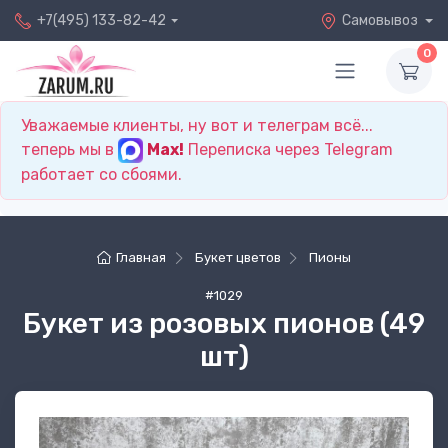
+7(495) 133-82-42
Самовывоз
0
Уважаемые клиенты, ну вот и телеграм всё...
теперь мы в
Max!
Переписка через Telegram
работает со сбоями.
Главная
Букет цветов
Пионы
#1029
Букет из розовых пионов (49
шт)