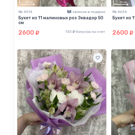
№ 4514
записка в подарок
№ 4634
Букет из 11 малиновых роз Эквадор 50
Букет из 1
см
2600
2600
130
бонусов на счет