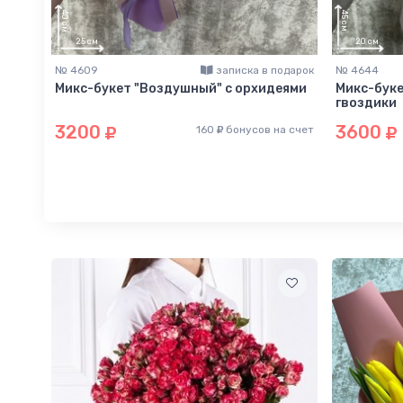
№ 4609
записка в подарок
№ 4644
60
Микс-букет "Воздушный" с орхидеями
Микс-буке
см
гвоздики
25
см
3200
3600
160
бонусов на счет