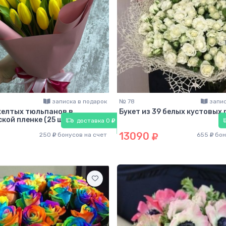
записка в подарок
№ 78
запис
желтых тюльпанов в
Букет из 39 белых кустовых 
кой пленке (25 шт)
доставка 0
13090
250
бонусов на счет
655
бон
45
см
20
см