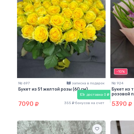
-10%
№ 697
записка в подарок
№ 924
Букет из 51 желтой розы (60 см)
Букет из 
розовой п
доставка 0
7090
5390
355
бонусов на счет