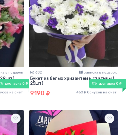
ка в подарок
№ 682
записка в подарок
(29 шт)
Букет из белых хризантем и статицы (
25шт)
доставка 0
доставка 0
9190
усов на счет
460
бонусов на счет