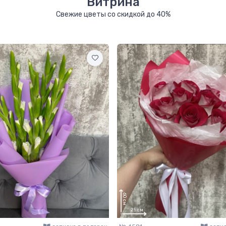
Витрина
Свежие цветы со скидкой до 40%