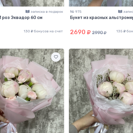
записка в подарок
№ 975
запис
1 роз Эквадор 60 см
Букет из красных альстроме
2690
130
бонусов на счет
135
бон
2990