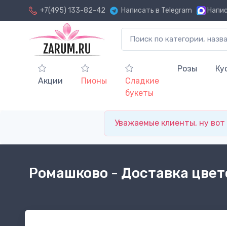
+7(495) 133-82-42
Написать в Telegram
Напис
Розы
Ку
Акции
Пионы
Сладкие
букеты
Уважаемые клиенты, ну вот и
Ромашково - Доставка цвет