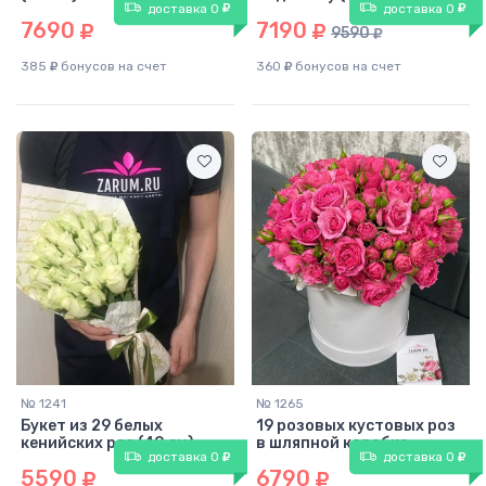
доставка 0
доставка 0
7690
7190
9590
385
бонусов на счет
360
бонусов на счет
№ 1241
№ 1265
Букет из 29 белых
19 розовых кустовых роз
кенийских роз (40 см)
в шляпной коробке
доставка 0
доставка 0
5590
6790