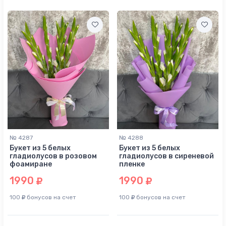
№ 4287
№ 4288
Букет из 5 белых
Букет из 5 белых
гладиолусов в розовом
гладиолусов в сиреневой
фоамиране
пленке
1990
1990
100
бонусов на счет
100
бонусов на счет