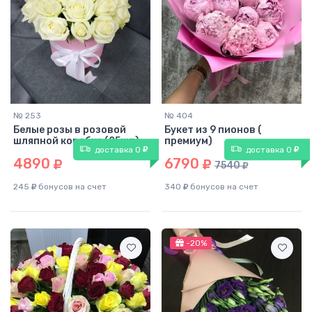
№ 253
№ 404
Белые розы в розовой
Букет из 9 пионов (
40
45
шляпной коробке (25шт)
премиум)
см
см
доставка 0
доставка 0
4890
6790
25
см
20
см
7540
245
бонусов на счет
340
бонусов на счет
-20%