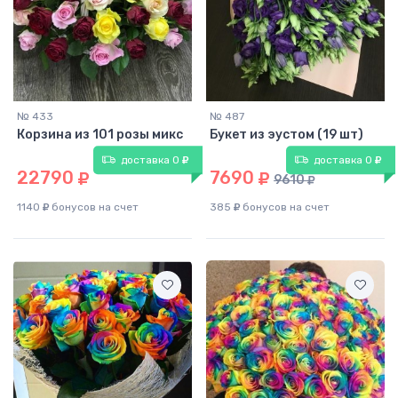
№ 433
№ 487
Корзина из 101 розы микс
Букет из эустом (19 шт)
доставка 0
доставка 0
22790
7690
9610
1140
бонусов на счет
385
бонусов на счет
45
см
20
см