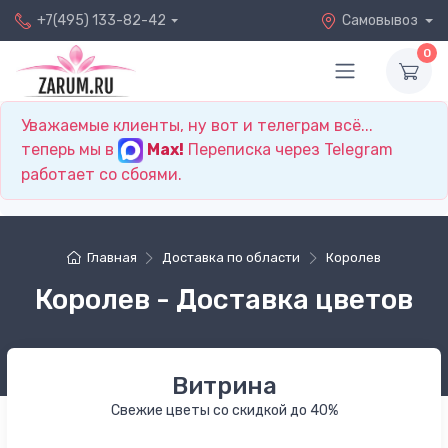
+7(495) 133-82-42
Самовывоз
0
Уважаемые клиенты, ну вот и телеграм всё...
теперь мы в
Max!
Переписка через Telegram
работает со сбоями.
Главная
Доставка по области
Королев
Королев - Доставка цветов
Витрина
Свежие цветы со скидкой до 40%