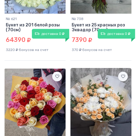
№ 621
№ 738
Букет из 201 белой розы
Букет из 25 красных роз
(70см)
Эквадор (70 см)
доставка 0
доставка 0
64390
7390
3220
бонусов на счет
370
бонусов на счет