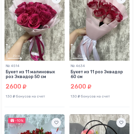
60
50
№ 4514
№ 4634
см
см
Букет из 11 малиновых
Букет из 11 роз Эквадор
25
см
25
см
роз Эквадор 50 см
60 см
2600
2600
130
бонусов на счет
130
бонусов на счет
-10%