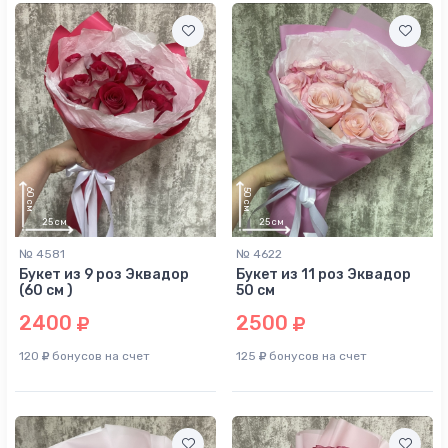
№ 4581
№ 4622
Букет из 9 роз Эквадор
Букет из 11 роз Эквадор
(60 см )
50 см
2400
2500
120
бонусов на счет
125
бонусов на счет