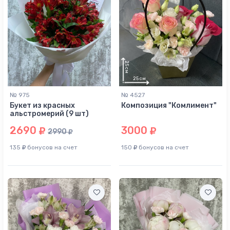
№ 975
№ 4527
Букет из красных
Композиция "Комлимент"
альстромерий (9 шт)
2690
3000
2990
135
бонусов на счет
150
бонусов на счет
60
60
см
см
25
см
25
см