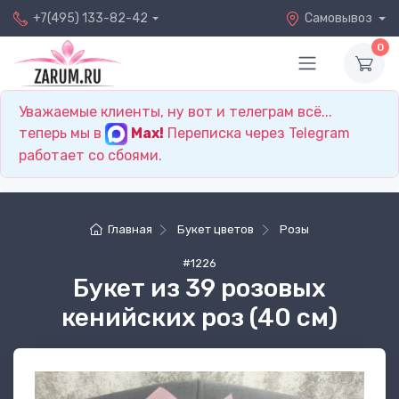
+7(495) 133-82-42
Самовывоз
0
Уважаемые клиенты, ну вот и телеграм всё...
теперь мы в
Max!
Переписка через Telegram
работает со сбоями.
Главная
Букет цветов
Розы
#1226
Букет из 39 розовых
кенийских роз (40 см)