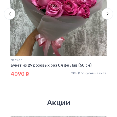
 счет
№ 1233
№ 12
Букет из 29 розовых роз Ол фо Лав (50 см)
Буке
4090
45
205
бонусов на счет
Акции