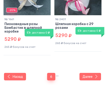
-20%
№ 1661
№ 2401
Пионовидные розы
Шляпная коробка с 29
Бомбастик в шляпной
розами
доставка 0
коробке
доставка 0
5290
5290
265
бонусов на счет
265
бонусов на счет
...
(current)
Назад
6
Далее