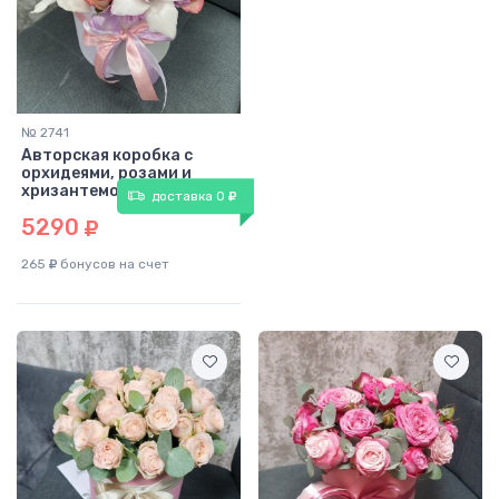
№ 2741
Авторская коробка с
орхидеями, розами и
хризантемой
доставка 0
5290
265
бонусов на счет