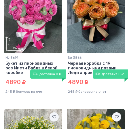
№ 3619
№ 3866
Букет из пионовидных
Черная коробка с 19
роз Мисти Баблз в белой
пионовидными розами
коробке
Леди априкот
доставка 0
доставка 0
4890
4890
245
бонусов на счет
245
бонусов на счет
25
см
25
см