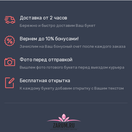
Доставка от 2 часов
Бережно и быстро доставим Ваш букет
Вернем до 10% бонусами!
Зачислим на Ваш бонусный счет после каждого заказа
Фото перед отправкой
Вышлем фото готового букета перед выездом курьера
Бесплатная открытка
К каждому букету добавим открытку с Вашим текстом