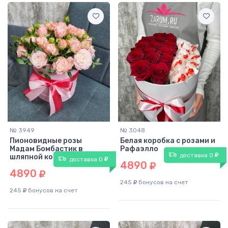
№ 3949
№ 3048
Пионовидные розы
Белая коробка с розами и
Мадам Бомбастик в
Рафаэлло
доставка 0
шляпной коробке
доставка 0
4890
4890
245
бонусов на счет
245
бонусов на счет