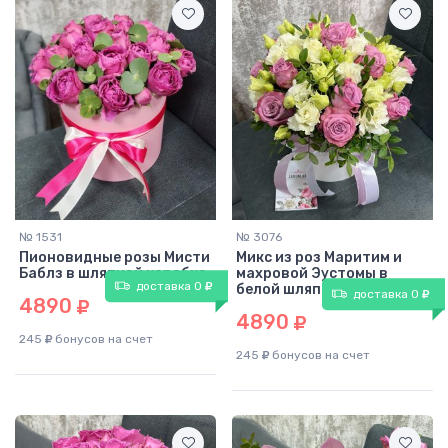
№ 1531
№ 3076
Пионовидные розы Мисти
Микс из роз Маритим и
Баблз в шляпной коробке
махровой Эустомы в
доставка 0
белой шляпной коробке
доставка 0
4890
4890
245
бонусов на счет
245
бонусов на счет