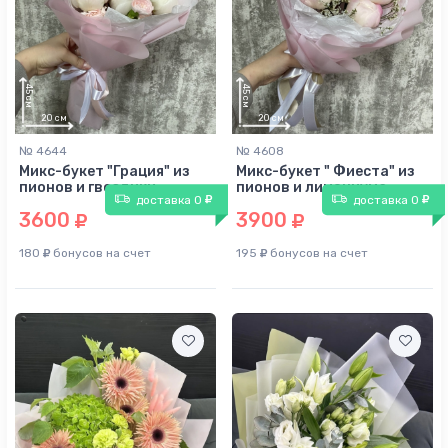
№ 4644
№ 4608
Микс-букет "Грация" из
Микс-букет " Фиеста" из
пионов и гвоздики
пионов и лимониума
доставка 0
доставка 0
3600
3900
180
бонусов на счет
195
бонусов на счет