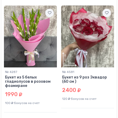
№ 4287
№ 4581
Букет из 5 белых
Букет из 9 роз Эквадор
гладиолусов в розовом
(60 см )
фоамиране
2400
1990
120
бонусов на счет
100
бонусов на счет