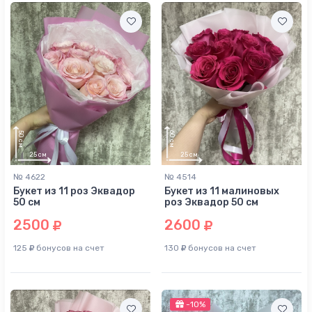
60
см
25
см
№ 4622
№ 4514
Букет из 11 роз Эквадор
Букет из 11 малиновых
50 см
роз Эквадор 50 см
2500
2600
125
бонусов на счет
130
бонусов на счет
-10%