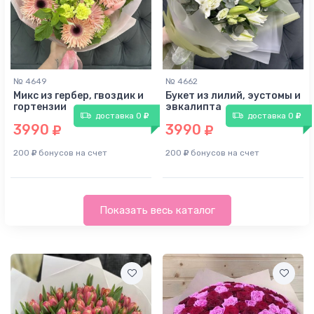
25
40
см
см
25
см
25
см
№ 4649
№ 4662
Микс из гербер, гвоздик и
Букет из лилий, эустомы и
гортензии
эвкалипта
доставка 0
доставка 0
3990
3990
200
бонусов на счет
200
бонусов на счет
Показать весь каталог