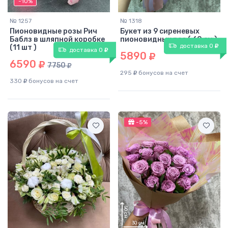
-10%
№ 1257
№ 1318
Пионовидные розы Рич
Букет из 9 сиреневых
Баблз в шляпной коробке
пионовидных роз ( 60 см )
доставка 0
(11 шт )
доставка 0
5890
6590
7750
295
бонусов на счет
330
бонусов на счет
-5%