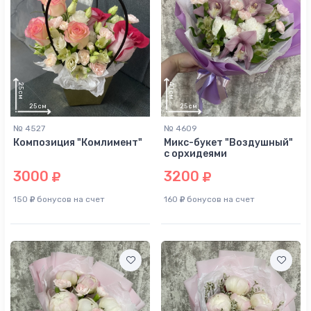
№ 4527
№ 4609
Композиция "Комлимент"
Микс-букет "Воздушный"
с орхидеями
3000
3200
150
бонусов на счет
160
бонусов на счет
60
см
25
см