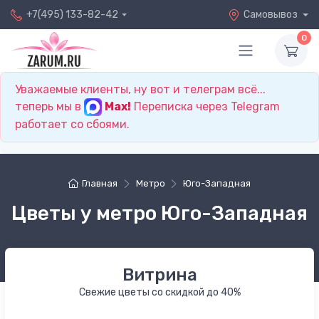
+7(495) 133-82-42
Самовывоз
0
Уважаемые клиенты, ну вот и телеграм всё...
теперь мы в
Max!
Переписка через Telegram
работает со сбоями.
Главная
Метро
Юго-Западная
Цветы у метро Юго-Западная
Витрина
Свежие цветы со скидкой до 40%