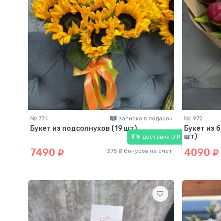
№ 774
записка в подарок
№ 972
Букет из подсолнухов (19 шт)
Букет из 
шт)
доставка 0
7490
4090
375
бонусов на счет