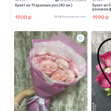
№ 4581
записка в подарок
№ 4287
Букет из 11 красных роз (40 см )
Букет из 
розовом 
1900
1990
100
бонусов на счет
40
см
20
см