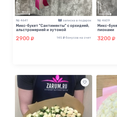
№ 4641
записка в подарок
№ 4609
50
Микс-букет "Сантименты" с орхидеей,
Микс-буке
см
альстромерией и эутомой
пионами
25
см
2900
3200
145
бонусов на счет