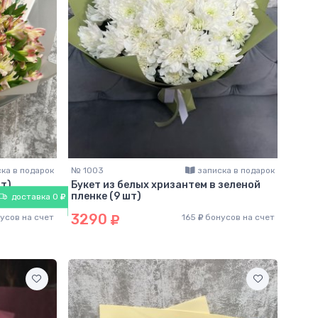
ка в подарок
№ 1003
записка в подарок
шт)
Букет из белых хризантем в зеленой
пленке (9 шт)
доставка 0
3290
усов на счет
165
бонусов на счет