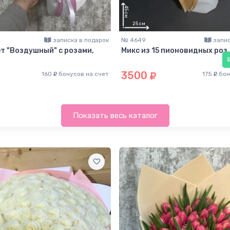
записка в подарок
№ 4649
запис
25
т "Воздушный" с розами,
Микс из 15 пионовидных роз
см
20
см
3500
160
бонусов на счет
175
бон
Показать весь каталог