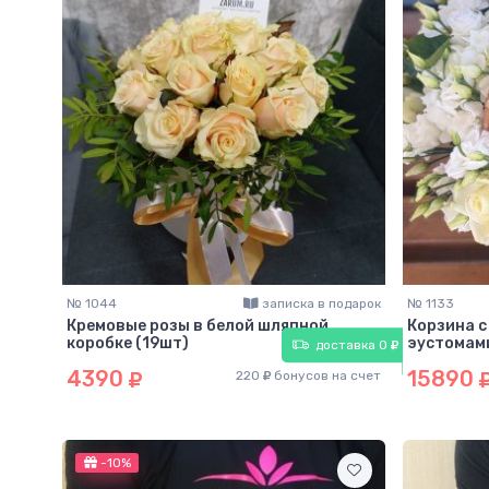
№ 1044
записка в подарок
№ 1133
Кремовые розы в белой шляпной
Корзина с
коробке (19шт)
эустомам
доставка 0
4390
15890
220
бонусов на счет
-10%