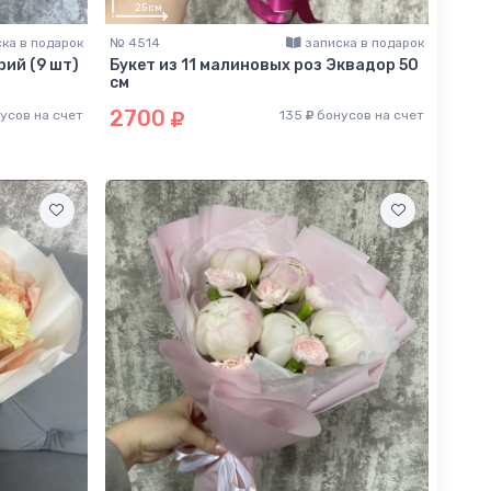
ка в подарок
№ 4514
записка в подарок
рий (9 шт)
Букет из 11 малиновых роз Эквадор 50
см
2700
усов на счет
135
бонусов на счет