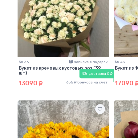
№ 36
записка в подарок
№ 43
Букет из кремовых кустовых роз (39
Букет из 1
шт)
доставка 0
13090
17090
655
бонусов на счет
40
см
30
см