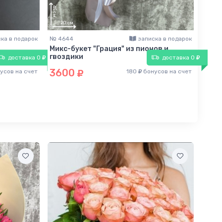
ка в подарок
№ 4644
записка в подарок
Микс-букет "Грация" из пионов и
гвоздики
доставка 0
доставка 0
3600
усов на счет
180
бонусов на счет