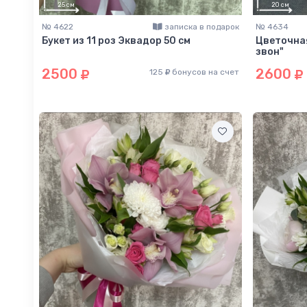
№ 4622
записка в подарок
№ 4634
Букет из 11 роз Эквадор 50 см
Цветочна
звон"
2500
2600
125
бонусов на счет