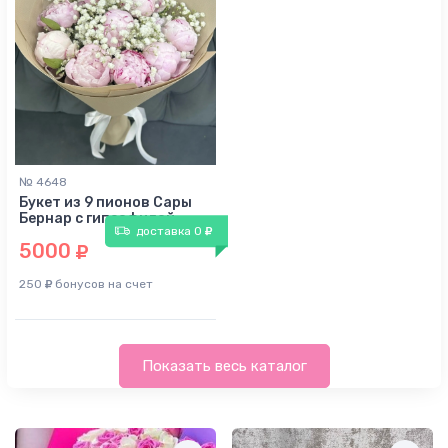
40
45
см
см
№ 4648
20
см
35
см
Букет из 9 пионов Сары
Бернар с гипсофилой
доставка 0
5000
250
бонусов на счет
Показать весь каталог