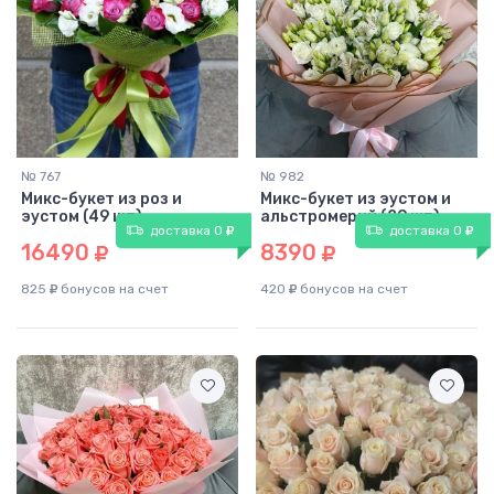
№ 767
№ 982
Микс-букет из роз и
Микс-букет из эустом и
эустом (49 шт)
альстромерий (29 шт)
доставка 0
доставка 0
16490
8390
825
бонусов на счет
420
бонусов на счет