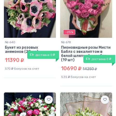
-25%
№ 640
№ 678
Букет из розовых
Пионовидные розы Мисти
анемонов (29 шт)
Баблз с эвкалиптом в
доставка 0
белой шляпной коробке
11390
доставка 0
(19 шт)
10690
570
бонусов на счет
14250
535
бонусов на счет