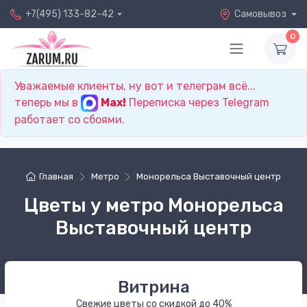
+7(495) 133-82-42
Самовывоз
0
Уважаемые клиенты, ну вот и телеграм всё...
теперь мы в
Max!
Переписка через Telegram
работает со сбоями.
Главная
Метро
Монорельса Выставочный центр
Цветы у метро Монорельса
Выставочный центр
Витрина
Свежие цветы со скидкой до 40%