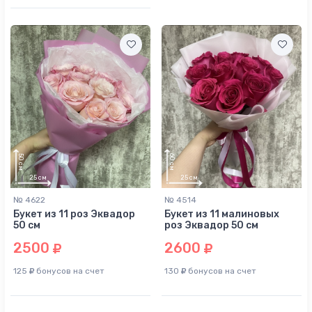
60
см
25
см
№ 4622
№ 4514
Букет из 11 роз Эквадор
Букет из 11 малиновых
50 см
роз Эквадор 50 см
2500
2600
125
бонусов на счет
130
бонусов на счет