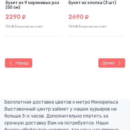
Букет из 9 сиреневых роз
Букет их хлопка (3 шт)
(50 см)
2290
2690
115
бонусов на счет
135
бонусов на счет
Назад
Далее
Бесплатная доставка цветов к метро Монорельса
Выставочный центр займет у наших курьеров не
больше 3-х часов. Дополнительно платить за
срочную доставку Вам не потребуется. Наши
букеты обойдутся недорого, так как у нас прямые