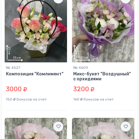
№ 4527
№ 4609
Композиция "Комлимент"
Микс-букет "Воздушный"
с орхидеями
3000
3200
150
бонусов на счет
160
бонусов на счет
60
см
25
см