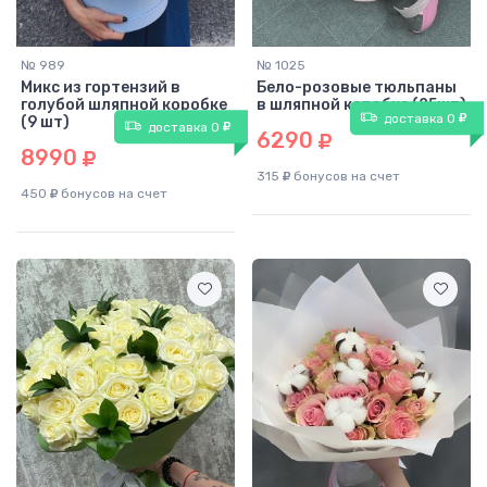
№ 989
№ 1025
Микс из гортензий в
Бело-розовые тюльпаны
голубой шляпной коробке
в шляпной коробке (25шт)
доставка 0
(9 шт)
доставка 0
6290
8990
315
бонусов на счет
450
бонусов на счет