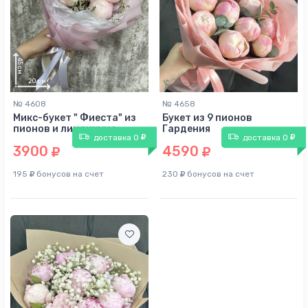
№ 4608
№ 4658
Микс-букет " Фиеста" из
Букет из 9 пионов
пионов и лимониума
Гардения
доставка 0
доставка 0
3900
4590
195
бонусов на счет
230
бонусов на счет