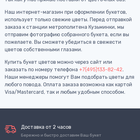
Наш интернет-магазин при оформлении букетов,
использует только свежие цветы. Перед отправкой
заказа к станции метрополитена Кузьминки, мы
отправим фотографию собранного букета, если вы
пожелаете. Вы сможете убедиться в свежести
цветов собственными глазами.
Купить букет цветов можно через сайт или
заказать по номеру телефона
+7(495)133-82-42
.
Наши менеджеры помогут Вам подобрать цветы для
любого повода. Оплата заказа возможна как картой
Visa/Mastercard, так и любым удобным способом.
Доставка от 2 часов
Бережно и быстро доставим Ваш букет