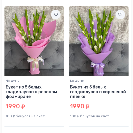
№ 4287
№ 4288
Букет из 5 белых
Букет из 5 белых
гладиолусов в розовом
гладиолусов в сиреневой
фоамиране
пленке
1990
1990
100
бонусов на счет
100
бонусов на счет