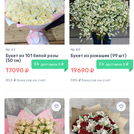
№ 43
№ 89
Букет из 101 белой розы
Букет из ромашек (99 шт)
45
(50 см)
см
доставка 0
доставка 0
17090
19690
20
см
855
бонусов на счет
985
бонусов на счет