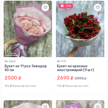
-10%
№ 4622
№ 975
Букет из 11 роз Эквадор
Букет из красных
50 см
альстромерий (9 шт)
2500
2690
2990
125
бонусов на счет
135
бонусов на счет