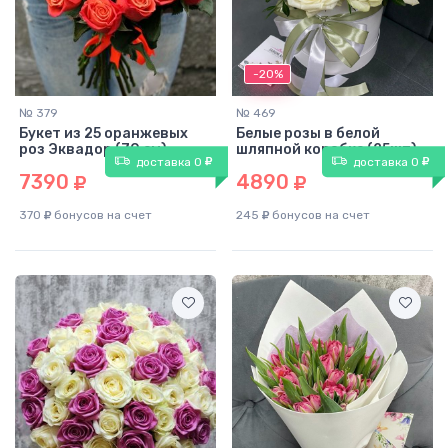
-20%
№ 379
№ 469
Букет из 25 оранжевых
Белые розы в белой
роз Эквадор (70 см)
шляпной коробке (25шт)
доставка 0
доставка 0
7390
4890
370
бонусов на счет
245
бонусов на счет