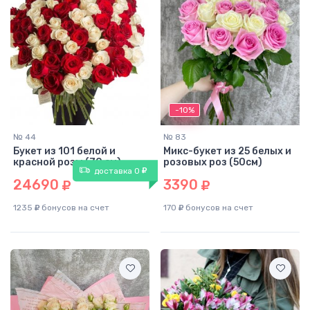
-10%
№ 44
№ 83
Букет из 101 белой и
Микс-букет из 25 белых и
красной розы (70 см)
розовых роз (50см)
40
45
доставка 0
см
см
24690
3390
40
см
25
см
1235
бонусов на счет
170
бонусов на счет