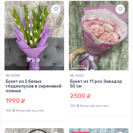
40
см
20
см
№ 4288
№ 4622
Букет из 5 белых
Букет из 11 роз Эквадор
гладиолусов в сиреневой
50 см
пленке
2500
1990
125
бонусов на счет
100
бонусов на счет