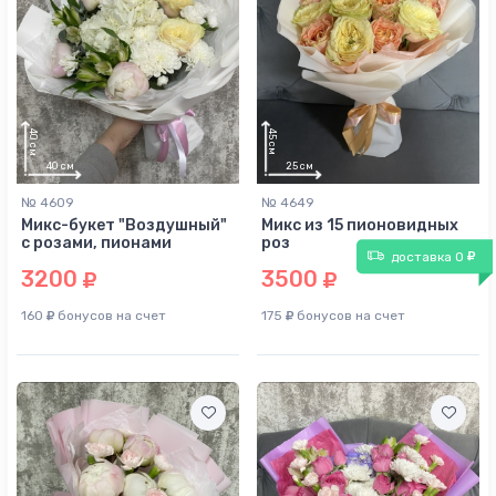
№ 4609
№ 4649
Микс-букет "Воздушный"
Микс из 15 пионовидных
с розами, пионами
роз
доставка 0
3200
3500
160
бонусов на счет
175
бонусов на счет