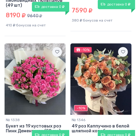
пионовидных тюльпанов
доставка 0
(49 шт)
доставка 0
7590
8190
9640
380
бонусов на счет
410
бонусов на счет
-10%
-10%
№ 1338
№ 1346
Букет из 19 кустовых роз
49 роз Каппучино в белой
Пинк Деменшион (50 см )
шляпной коробке
доставка 0
доставка 0