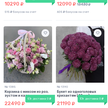
10290
12090
13430
515
бонусов на счет
605
бонусов на счет
№ 1385
№ 1390
Корзина с миксом из роз,
Букет из одноголовых
эустом и калл
хризантем (49 шт)
доставка 0
доставка 0
22490
21190