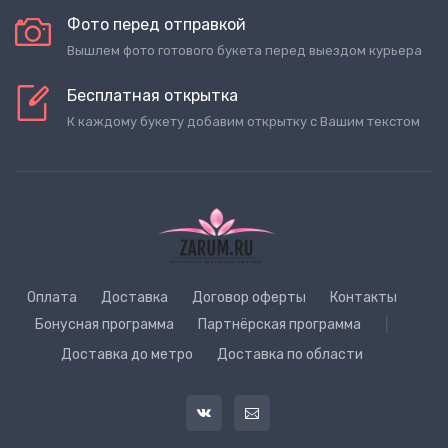
Фото перед отправкой
Вышлем фото готового букета перед выездом курьера
Бесплатная открытка
К каждому букету добавим открытку с Вашим текстом
Оплата
Доставка
Договор оферты
Контакты
Бонусная программа
Партнёрская программа
|
Доставка до метро
Доставка по области