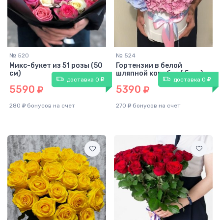
№ 520
№ 524
Микс-букет из 51 розы (50
Гортензии в белой
см)
шляпной коробке ( 5 шт)
доставка 0
доставка 0
5590
5390
280
бонусов на счет
270
бонусов на счет