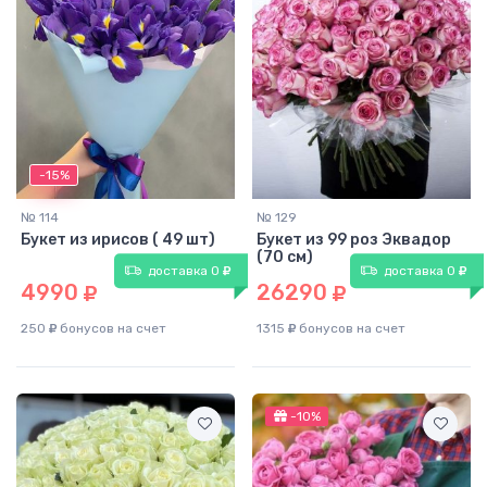
40
45
см
см
35
см
20
см
-15%
№ 114
№ 129
Букет из ирисов ( 49 шт)
Букет из 99 роз Эквадор
(70 см)
доставка 0
доставка 0
4990
26290
250
бонусов на счет
1315
бонусов на счет
-10%