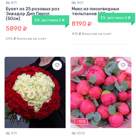
№ 871
№ 907
Букет из 25 розовых роз
Микс из пионгвидных
Эквадор Дип Перпл
тюльпанов (49 шт)
доставка 0
(50см)
доставка 0
8190
5890
410
бонусов на счет
295
бонусов на счет
-15%
№ 971
№ 1013