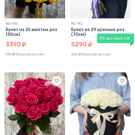
№ 540
№ 742
Букет из 25 желтых роз
Букет из 29 красных роз
(50см)
(70см)
доставка 0
3390
5290
170
бонусов на счет
265
бонусов на счет