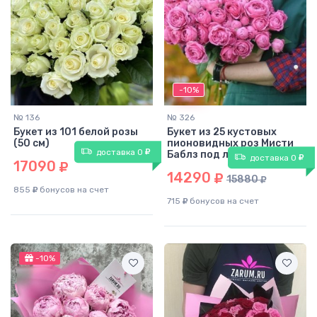
-10%
№ 136
№ 326
Букет из 101 белой розы
Букет из 25 кустовых
(50 см)
пионовидных роз Мисти
доставка 0
Баблз под ленту ( 50 см)
доставка 0
17090
14290
15880
855
бонусов на счет
715
бонусов на счет
-10%