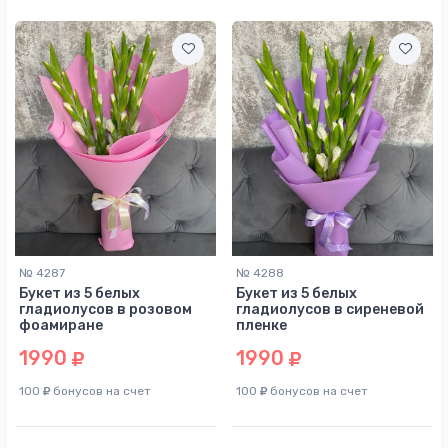
№ 4287
№ 4288
Букет из 5 белых
Букет из 5 белых
гладиолусов в розовом
гладиолусов в сиреневой
фоамиране
пленке
1990
1990
100
бонусов на счет
100
бонусов на счет