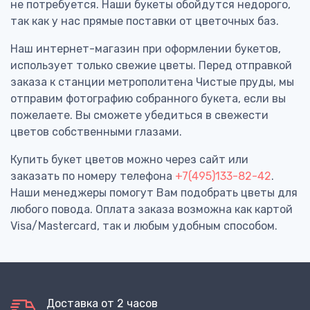
не потребуется. Наши букеты обойдутся недорого,
так как у нас прямые поставки от цветочных баз.
Наш интернет-магазин при оформлении букетов,
использует только свежие цветы. Перед отправкой
заказа к станции метрополитена Чистые пруды, мы
отправим фотографию собранного букета, если вы
пожелаете. Вы сможете убедиться в свежести
цветов собственными глазами.
Купить букет цветов можно через сайт или
заказать по номеру телефона
+7(495)133-82-42
.
Наши менеджеры помогут Вам подобрать цветы для
любого повода. Оплата заказа возможна как картой
Visa/Mastercard, так и любым удобным способом.
Доставка от 2 часов