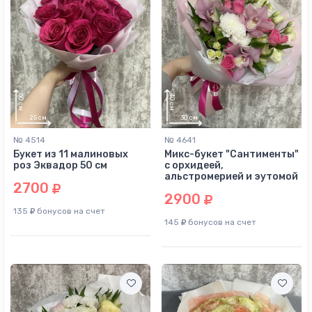
№ 4514
№ 4641
Букет из 11 малиновых
Микс-букет "Сантименты"
роз Эквадор 50 см
с орхидеей,
альстромерией и эутомой
2700
2900
135
бонусов на счет
145
бонусов на счет
25
см
20
см