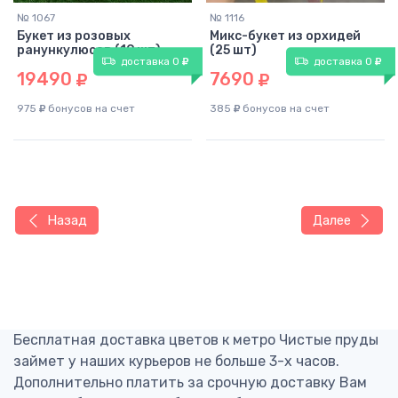
№ 1067
№ 1116
Букет из розовых
Микс-букет из орхидей
ранункулюсов (19 шт)
(25 шт)
доставка 0
доставка 0
19490
7690
975
бонусов на счет
385
бонусов на счет
Назад
Далее
Бесплатная доставка цветов к метро Чистые пруды
займет у наших курьеров не больше 3-х часов.
Дополнительно платить за срочную доставку Вам