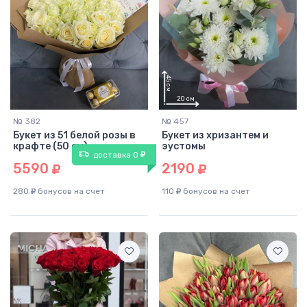
№ 382
№ 457
Букет из 51 белой розы в
Букет из хризантем и
крафте (50 см)
эустомы
доставка 0
5590
2190
280
бонусов на счет
110
бонусов на счет