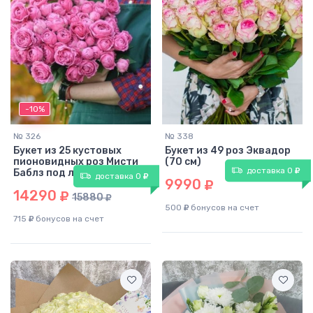
-10%
№ 326
№ 338
Букет из 25 кустовых
Букет из 49 роз Эквадор
пионовидных роз Мисти
(70 см)
доставка 0
Баблз под ленту ( 50 см)
доставка 0
9990
14290
15880
500
бонусов на счет
715
бонусов на счет
40
45
см
см
20
см
35
см