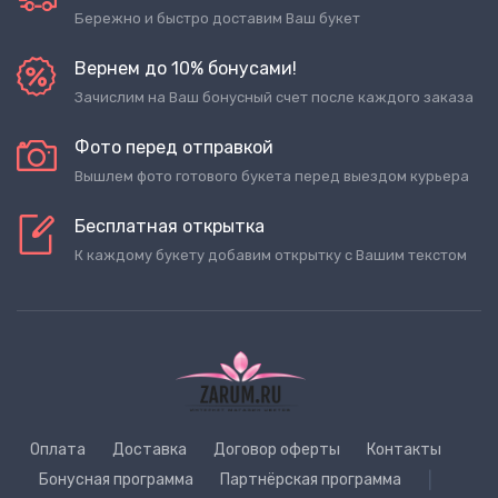
Бережно и быстро доставим Ваш букет
Вернем до 10% бонусами!
Зачислим на Ваш бонусный счет после каждого заказа
Фото перед отправкой
Вышлем фото готового букета перед выездом курьера
Бесплатная открытка
К каждому букету добавим открытку с Вашим текстом
Оплата
Доставка
Договор оферты
Контакты
Бонусная программа
Партнёрская программа
|