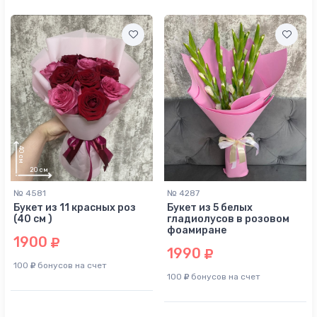
№ 4581
№ 4287
Букет из 11 красных роз
Букет из 5 белых
(40 см )
гладиолусов в розовом
фоамиране
1900
1990
100
бонусов на счет
100
бонусов на счет