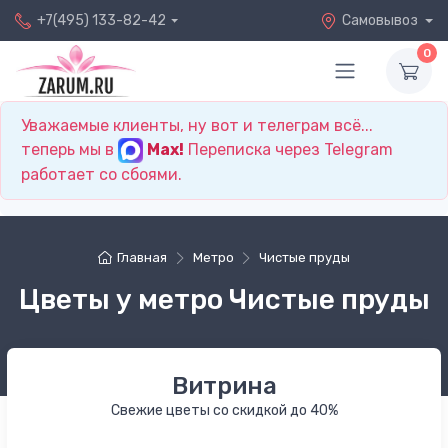
+7(495) 133-82-42
Самовывоз
0
Уважаемые клиенты, ну вот и телеграм всё...
теперь мы в
Max!
Переписка через Telegram
работает со сбоями.
Главная
Метро
Чистые пруды
Цветы у метро Чистые пруды
Витрина
Свежие цветы со скидкой до 40%