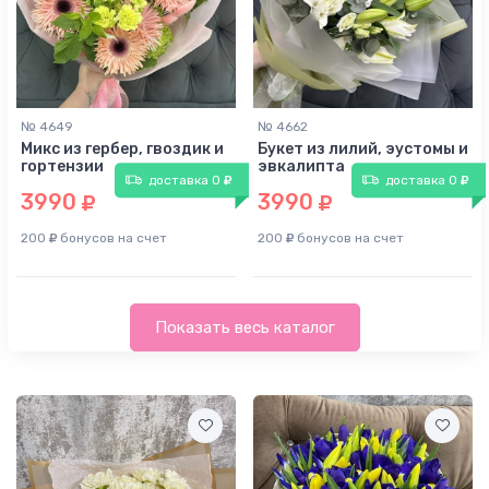
25
40
см
см
25
см
25
см
№ 4649
№ 4662
Микс из гербер, гвоздик и
Букет из лилий, эустомы и
гортензии
эвкалипта
доставка 0
доставка 0
3990
3990
200
бонусов на счет
200
бонусов на счет
Показать весь каталог