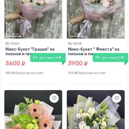
№ 4644
№ 4608
Микс-букет "Грация" из
Микс-букет " Фиеста" из
пионов и гвоздики
пионов и лимониума
доставка 0
доставка 0
3600
3900
180
бонусов на счет
195
бонусов на счет