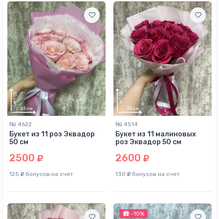
60
см
25
см
№ 4622
№ 4514
Букет из 11 роз Эквадор
Букет из 11 малиновых
50 см
роз Эквадор 50 см
2500
2600
125
бонусов на счет
130
бонусов на счет
-10%