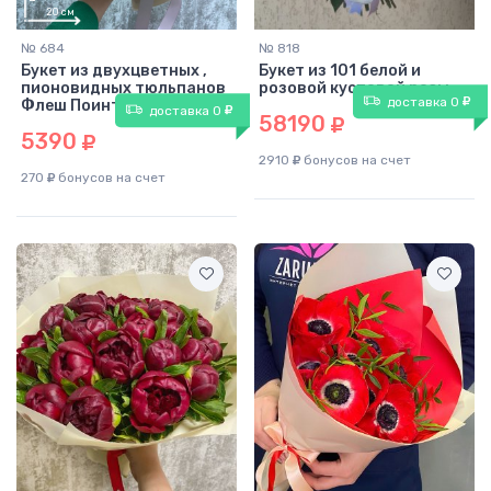
№ 684
№ 818
Букет из двухцветных ,
Букет из 101 белой и
пионовидных тюльпанов
розовой кустовой розы
доставка 0
Флеш Поинт ( 25 шт)
доставка 0
58190
5390
2910
бонусов на счет
270
бонусов на счет