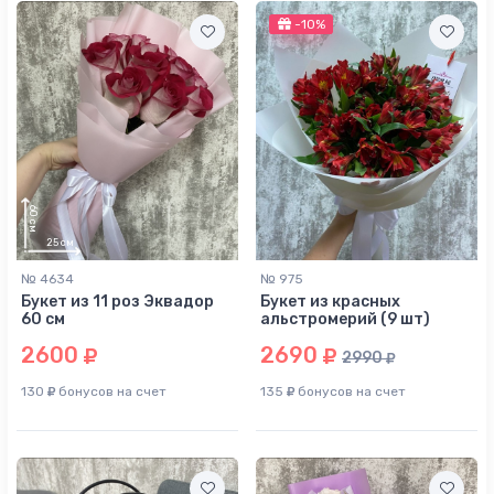
-10%
№ 4634
№ 975
50
60
Букет из 11 роз Эквадор
Букет из красных
см
см
60 см
альстромерий (9 шт)
25
см
25
см
2600
2690
2990
130
бонусов на счет
135
бонусов на счет