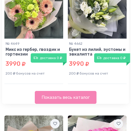
25
40
см
см
25
см
25
см
№ 4649
№ 4662
Микс из гербер, гвоздик и
Букет из лилий, эустомы и
гортензии
эвкалипта
доставка 0
доставка 0
3990
3990
200
бонусов на счет
200
бонусов на счет
Показать весь каталог