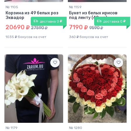
№ 1105
№ 1159
Корзина из 49 белых роз
Букет из белых ирисов
Эквадор
под ленту (49 шт)
доставка 0
доставка 0
20690
7190
27590
9590
1035
бонусов на счет
360
бонусов на счет
№ 1179
№ 1280