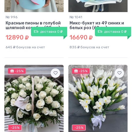
№ 996
№ 1041
Красные пионы в голубой
Микс-букет из 49 синих и
шляпной коробке (29 шт)
белых роз (60 см)
доставка 0
доставка 0
12890
16690
645
бонусов на счет
835
бонусов на счет
-25%
-25%
-25%
-25%