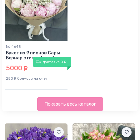
40
45
см
см
20
см
35
см
№ 4648
Букет из 9 пионов Сары
Бернар с гипсофилой
доставка 0
5000
250
бонусов на счет
Показать весь каталог