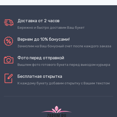
Доставка от 2 часов
Бережно и быстро доставим Ваш букет
Вернем до 10% бонусами!
Зачислим на Ваш бонусный счет после каждого заказа
Фото перед отправкой
Вышлем фото готового букета перед выездом курьера
Бесплатная открытка
К каждому букету добавим открытку с Вашим текстом