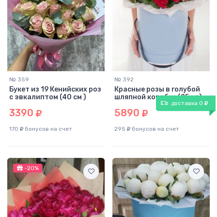
№ 359
№ 392
Букет из 19 Кенийских роз
Красные розы в голубой
с эвкалиптом (40 см )
шляпной коробке (25шт)
доставка 0
3390
5890
170
бонусов на счет
295
бонусов на счет
-20%