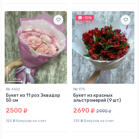
-10%
№ 4622
№ 975
Букет из 11 роз Эквадор
Букет из красных
50 см
альстромерий (9 шт)
2500
2690
2990
125
бонусов на счет
135
бонусов на счет