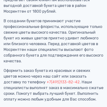
выгодной доставкой букета цветов в район
Мосрентген от 1800 рублей.
В создании букетов принимают участие
профессиональные флористы, использующие только
свежие цветы высокого качества. Оригинальный
букет из живых цветов приятно удивит любимого
или близкого человека. Перед доставкой цветов в
Мосрентген наши специалисты высылают фото
собранного букета для подтверждения его высокого
качества.
Оформить заказ букета из красивых и свежих
цветов можно через наш сайт или заказать
доставку по телефону
+7(495)133-82-42
. Наши
специалисты выполнят заказ в максимально сжатые
сроки. Помогут выбрать лучший букет. Выполнить
оплату можно любым удобным для Вас способом.