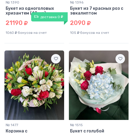
№ 1390
№ 1396
Букет из одноголовых
Букет из 7 красных роз с
хризантем (49 шт)
эвкалиптом
доставка 0
21190
2090
1060
бонусов на счет
105
бонусов на счет
№ 1477
№ 1515
Корзина с
Букет с голубой