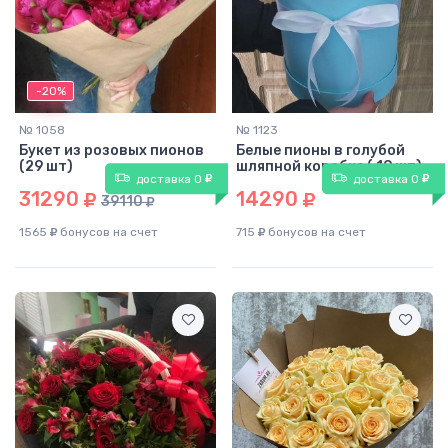
-20%
№ 1058
№ 1123
Букет из розовых пионов
Белые пионы в голубой
(29 шт)
шляпной коробке ( 19 шт)
доставка 0
доставка 0
31290
14290
39110
1565
бонусов на счет
715
бонусов на счет