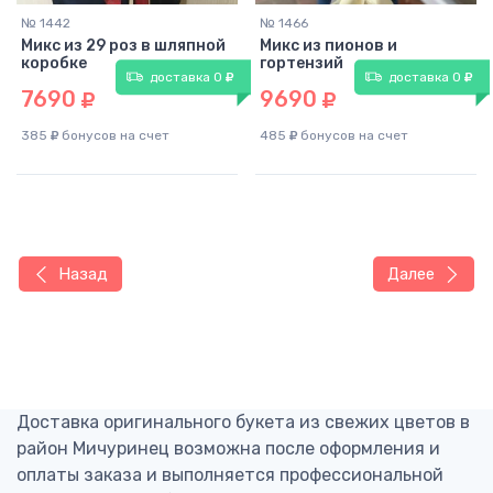
№ 1442
№ 1466
Микс из 29 роз в шляпной
Микс из пионов и
коробке
гортензий
доставка 0
доставка 0
7690
9690
385
бонусов на счет
485
бонусов на счет
Назад
Далее
Доставка оригинального букета из свежих цветов в
район Мичуринец возможна после оформления и
оплаты заказа и выполняется профессиональной