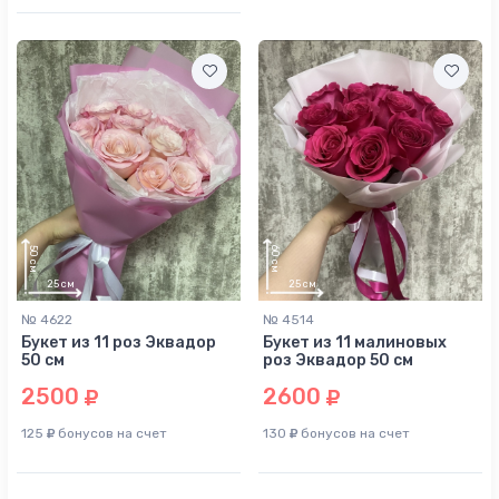
60
см
25
см
№ 4622
№ 4514
Букет из 11 роз Эквадор
Букет из 11 малиновых
50 см
роз Эквадор 50 см
2500
2600
125
бонусов на счет
130
бонусов на счет