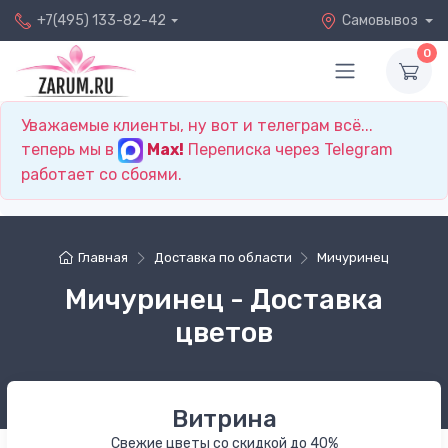
+7(495) 133-82-42
Самовывоз
0
Уважаемые клиенты, ну вот и телеграм всё...
теперь мы в
Max!
Переписка через Telegram
работает со сбоями.
Главная
Доставка по области
Мичуринец
Мичуринец - Доставка
цветов
Витрина
Свежие цветы со скидкой до 40%