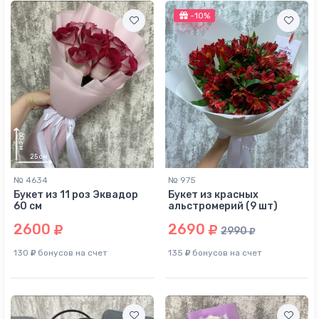
-10%
№ 4634
№ 975
50
60
Букет из 11 роз Эквадор
Букет из красных
см
см
60 см
альстромерий (9 шт)
25
см
25
см
2600
2690
2990
130
бонусов на счет
135
бонусов на счет