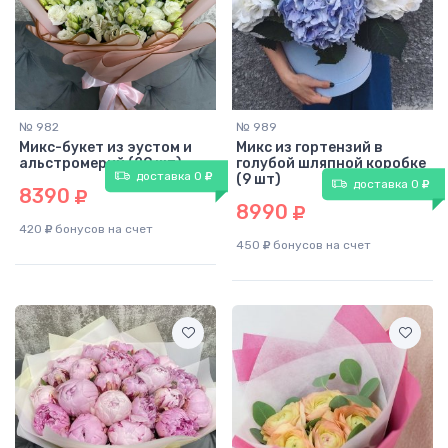
№ 982
№ 989
Микс-букет из эустом и
Микс из гортензий в
альстромерий (29 шт)
голубой шляпной коробке
доставка 0
(9 шт)
доставка 0
8390
8990
420
бонусов на счет
450
бонусов на счет