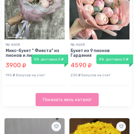
25
см
25
см
№ 4608
№ 4658
Микс-букет " Фиеста" из
Букет из 9 пионов
пионов и лимониума
Гардения
доставка 0
доставка 0
3900
4590
195
бонусов на счет
230
бонусов на счет
Показать весь каталог