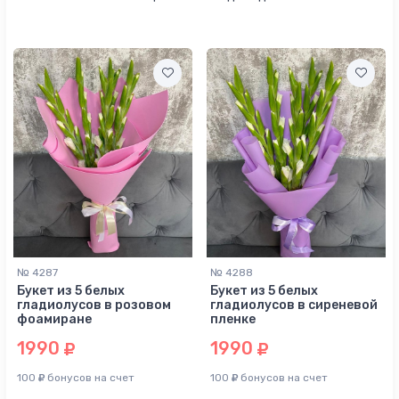
№ 4287
№ 4288
Букет из 5 белых
Букет из 5 белых
гладиолусов в розовом
гладиолусов в сиреневой
фоамиране
пленке
1990
1990
100
бонусов на счет
100
бонусов на счет