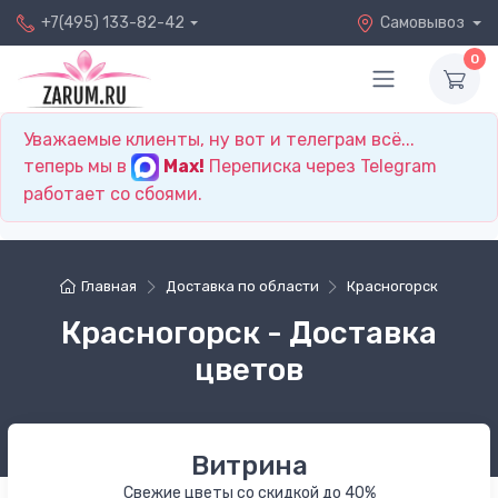
+7(495) 133-82-42
Самовывоз
0
Уважаемые клиенты, ну вот и телеграм всё...
теперь мы в
Max!
Переписка через Telegram
работает со сбоями.
Главная
Доставка по области
Красногорск
Красногорск - Доставка
цветов
Витрина
Свежие цветы со скидкой до 40%