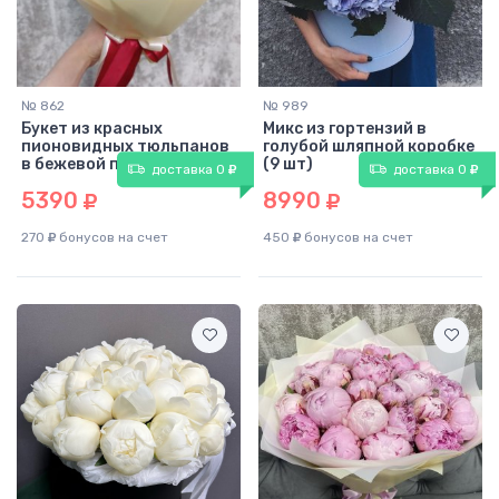
№ 862
№ 989
Букет из красных
Микс из гортензий в
пионовидных тюльпанов
голубой шляпной коробке
в бежевой пленке (25 шт)
(9 шт)
доставка 0
доставка 0
5390
8990
270
бонусов на счет
450
бонусов на счет