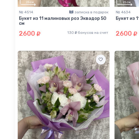
№ 4514
записка в подарок
№ 4634
Букет из 11 малиновых роз Эквадор 50
Букет из 1
см
2600
2600
130
бонусов на счет