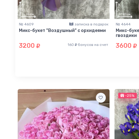
№ 4609
записка в подарок
№ 4644
60
Микс-букет "Воздушный" с орхидеями
Микс-буке
см
гвоздики
25
см
3200
3600
160
бонусов на счет
-25%