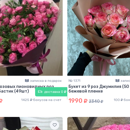
записка в подарок
№ 1371
запис
розовых пионовидных роз
Букет из 9 роз Джумилия (50 
астик (49шт)
бежевой пленке
доставка 0
1990
1425
бонусов на счет
100
бон
2340