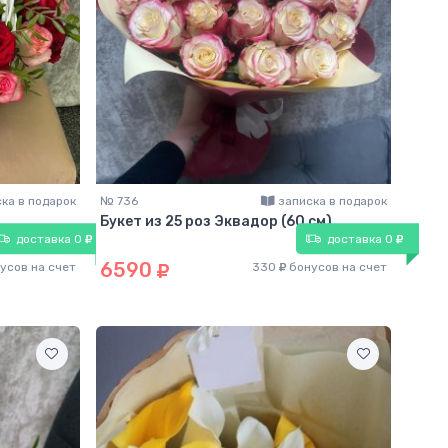
ка в подарок
№ 736
записка в подарок
Букет из 25 роз Эквадор (60 см)
доставка 0
доставка 0
6590
усов на счет
330
бонусов на счет
45
см
20
см