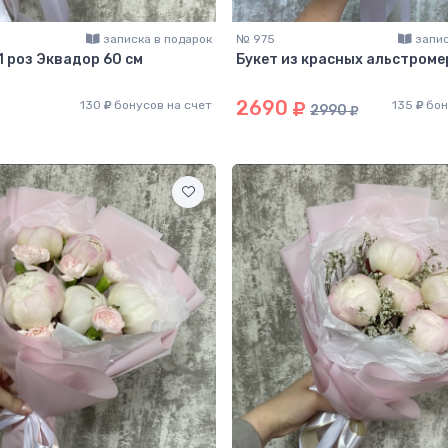
записка в подарок
№ 975
запис
1 роз Эквадор 60 см
Букет из красных альстроме
2690
130
бонусов на счет
135
бон
2990