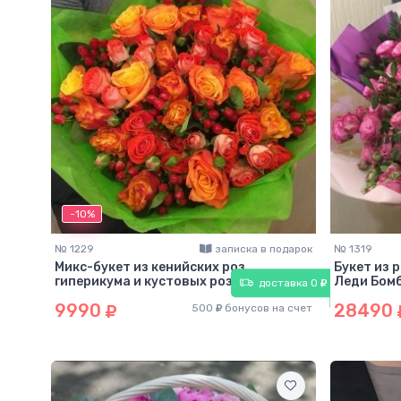
-10%
№ 1229
записка в подарок
№ 1319
Микс-букет из кенийских роз,
Букет из 
гиперикума и кустовых роз
Леди Бомб
доставка 0
9990
28490
500
бонусов на счет