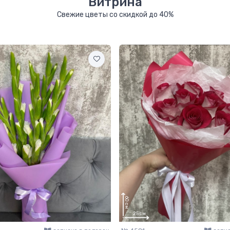
Витрина
Свежие цветы со скидкой до 40%