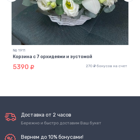
№ 94
Корз
60
 счет
№ 1911
Корзина с 7 орхидеями и эустомой
5390
270
бонусов на счет
Доставка от 2 часов
Бережно и быстро доставим Ваш букет
Вернем до 10% бонусами!