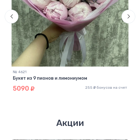
№ 4621
№ 46
Букет из 9 пионов и лимониумом
Микс
5090
39
255
бонусов на счет
 счет
Акции