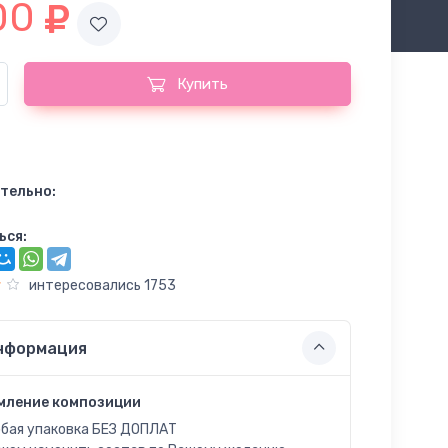
00
Купить
тельно:
ься:
интересовались 1753
нформация
мление композиции
бая упаковка БЕЗ ДОПЛАТ