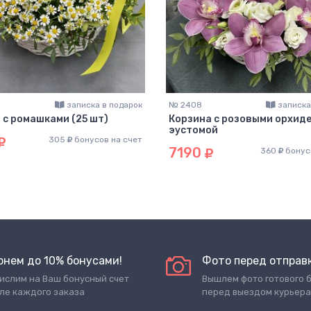
записка в подарок
№ 2408
записка
 с ромашками (25 шт)
Корзина с розовыми орхиде
эустомой
305
бонусов на счет
7190
360
бонус
рнем до 10% бонусами!
Фото перед отправ
ислим на Ваш бонусный счет
Вышлем фото готового 
ле каждого заказа
перед выездом курьера