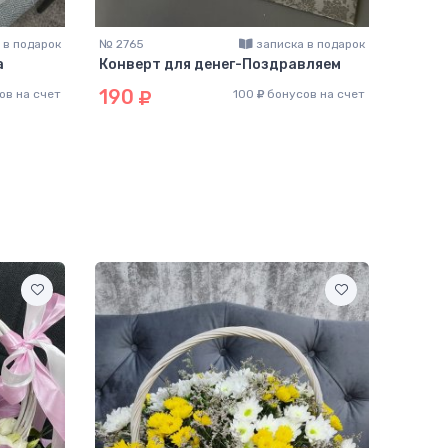
 в подарок
№ 2765
записка в подарок
№ 2764
а
Конверт для денег-Поздравляем
Конве
рожд
190
ов на счет
100
бонусов на счет
190