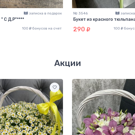
записка в подарок
№ 3546
записка
" С Д.Р"****
Букет из красного тюльпан
290
100
бонусов на счет
100
бонус
Акции