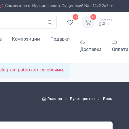
Самовывоз
м. Марьина роща, Сущевский Вал 14/22к7
0
0
Корзина
0
а
Композиции
Подарки
Доставка
Оплата
elegram работает со сбоями.
Главная
Букет цветов
Розы