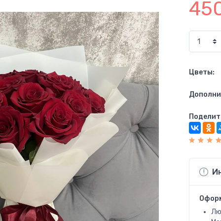
45
Цветы:
Дополни
Поделит
И
Офор
Лю