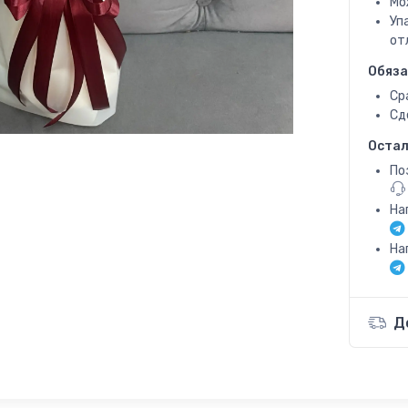
Мо
Уп
от
Обяза
Ср
Сд
Остал
По
На
На
Д