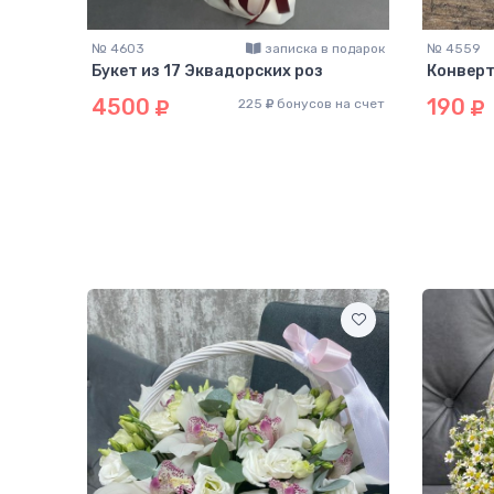
подарок
№ 4603
записка в подарок
№ 4559
Букет из 17 Эквадорских роз
Конверт 
4500
190
на счет
225
бонусов на счет