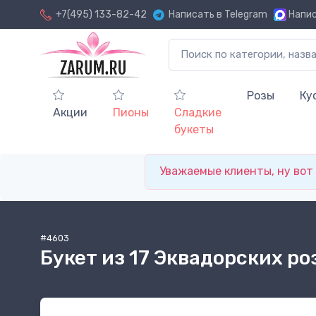
+7(495) 133-82-42
Написать в Telegram
Напис
Розы
Ку
Акции
Пионы
Сладкие
букеты
Уважаемые клиенты, ну вот и
#4603
Букет из 17 Эквадорских ро