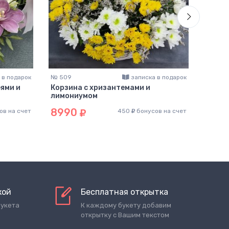
 в подарок
№ 509
записка в подарок
№ 314
ями и
Корзина с хризантемами и
Корзи
лимониумом
шт )
8990
989
ов на счет
450
бонусов на счет
кой
Бесплатная открытка
букета
К каждому букету добавим
открытку с Вашим текстом