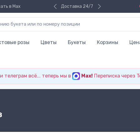
ать в Max
Доставка 24/7
стовые розы
Цветы
Букеты
Корзины
Цен
 телеграм всё... теперь мы в
Max!
Переписка через T
з