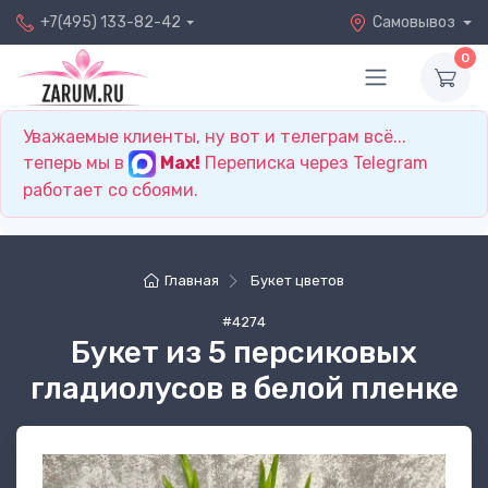
+7(495) 133-82-42
Самовывоз
0
Уважаемые клиенты, ну вот и телеграм всё...
теперь мы в
Max!
Переписка через Telegram
работает со сбоями.
Главная
Букет цветов
#4274
Букет из 5 персиковых
гладиолусов в белой пленке