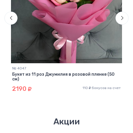
 счет
№ 4047
№ 36
Букет из 11 роз Джумилия в розовой пленке (50
Буке
см)
)
2190
21
110
бонусов на счет
Акции