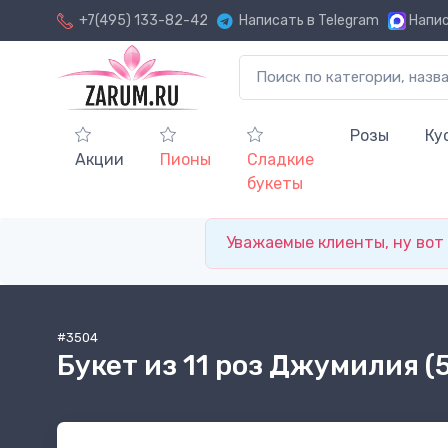
+7(495) 133-82-42
Написать в Telegram
Напис
Розы
Ку
Акции
Пионы
Сладкие
букеты
Уважаемые клиенты, ну вот и
#3504
Букет из 11 роз Джумилия (5