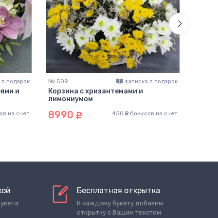
 в подарок
№ 509
записка в подарок
№ 314
ями и
Корзина с хризантемами и
Корзи
лимониумом
шт )
8990
989
ов на счет
450
бонусов на счет
кой
Бесплатная открытка
букета
К каждому букету добавим
открытку с Вашим текстом