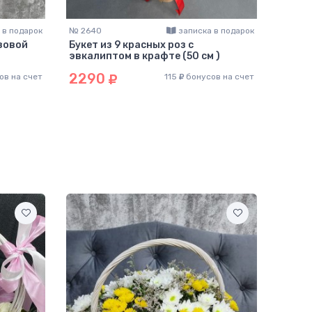
 в подарок
№ 2640
записка в подарок
№ 225
озовой
Букет из 9 красных роз с
Букет
эвкалиптом в крафте (50 см )
эвкал
2290
229
ов на счет
115
бонусов на счет