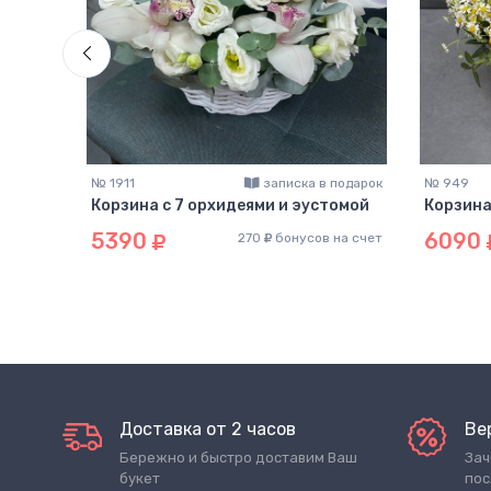
подарок
№ 1911
записка в подарок
№ 949
 и
Корзина с 7 орхидеями и эустомой
Корзина
5390
6090
270
бонусов на счет
на счет
Доставка от 2 часов
Ве
Бережно и быстро доставим Ваш
Зач
букет
пос