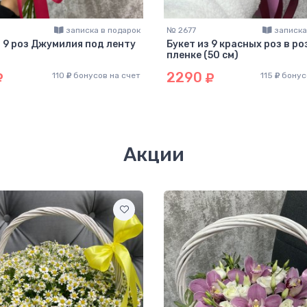
записка в подарок
№ 2677
записка
з 9 роз Джумилия под ленту
Букет из 9 красных роз в р
пленке (50 см)
2290
110
бонусов на счет
115
бонус
Акции