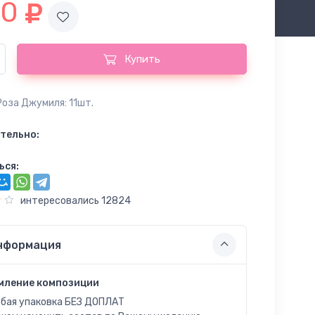
90
Купить
Роза Джумиля: 11шт.
тельно:
ься:
интересовались 12824
нформация
мление композиции
бая упаковка БЕЗ ДОПЛАТ