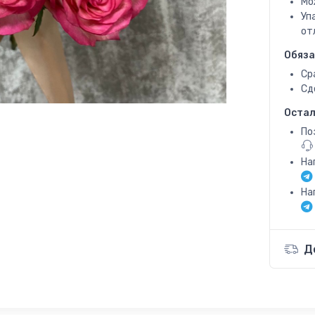
Мо
Уп
от
Обяза
Ср
Сд
Остал
По
На
На
Д