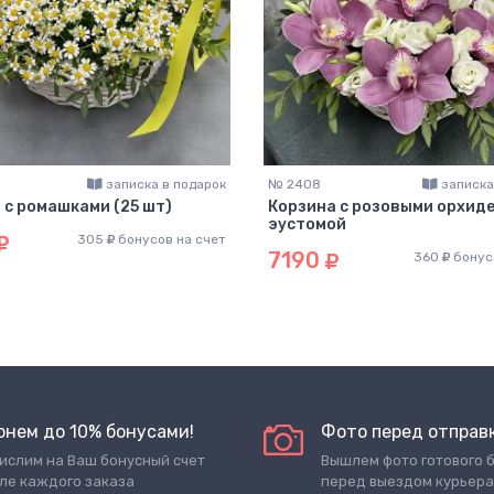
записка в подарок
№ 2408
записка
 с ромашками (25 шт)
Корзина с розовыми орхиде
эустомой
305
бонусов на счет
7190
360
бонус
рнем до 10% бонусами!
Фото перед отправ
ислим на Ваш бонусный счет
Вышлем фото готового 
ле каждого заказа
перед выездом курьера