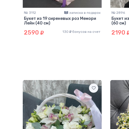
подарок
№ 3112
записка в подарок
№ 2896
Букет из 19 сиреневых роз Мемори
Букет и
Лейн (40 см)
(60 см)
2590
2190
на счет
130
бонусов на счет