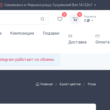
Самовывоз
м. Марьина роща, Сущевский Вал 14/22к7
0
0
Корзина
0
а
Композиции
Подарки
Доставка
Оплата
elegram работает со сбоями.
Главная
Букет цветов
Розы