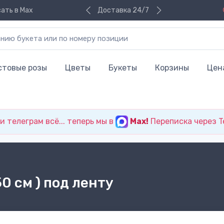
ать в Max
Доставка 24/7
стовые розы
Цветы
Букеты
Корзины
Цен
 телеграм всё... теперь мы в
Max!
Переписка через T
0 см ) под ленту