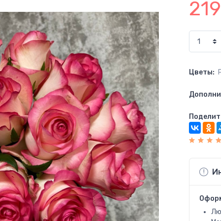
21
Цветы:
Дополни
Поделит
И
Офор
Лю