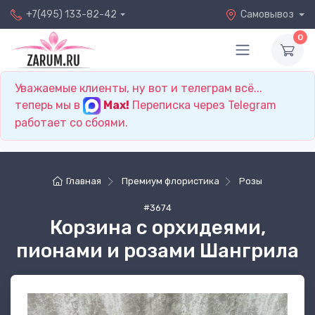
+7(495) 133-82-42
Самовывоз
0
Уважаемые клиенты, ну вот и телеграм всё...
теперь мы в
Max!
Переписка через Telegram
работает со сбоями.
Главная
Премиум флористика
Розы
#3674
Корзина с орхидеями,
пионами и розами Шангрила