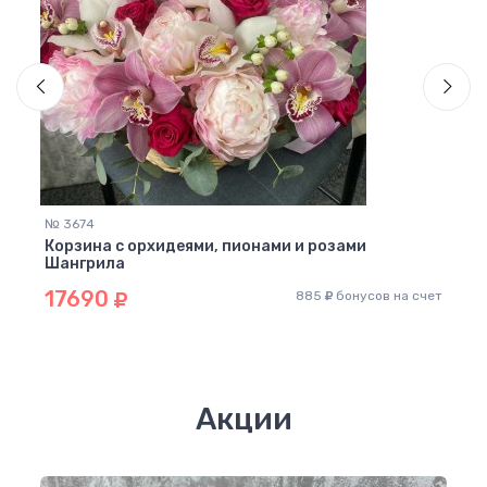
№ 3674
№ 35
Корзина с орхидеями, пионами и розами
Кор
Шангрила
18
 счет
17690
885
бонусов на счет
Акции