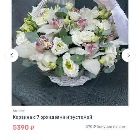
№ 94
Корз
60
 счет
№ 1911
Корзина с 7 орхидеями и эустомой
5390
270
бонусов на счет