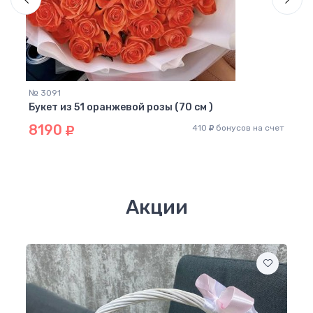
№ 3091
Букет из 51 оранжевой розы (70 см )
8190
410
бонусов на счет
№ 21
Буке
см)
 счет
55
Акции