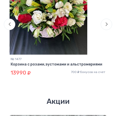
№ 1477
№ 13
Корзина с розами,эустомами и альстромериями
Корз
13990
77
700
бонусов на счет
 счет
Акции