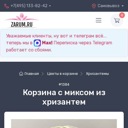
+7(495) 133-82-42
Самовывоз
0
Уважаемые клиенты, ну вот и телеграм всё...
теперь мы в
Max!
Переписка через Telegram
работает со сбоями.
Главная
Цветы в корзине
Хризантемы
#1384
Корзина с миксом из
хризантем