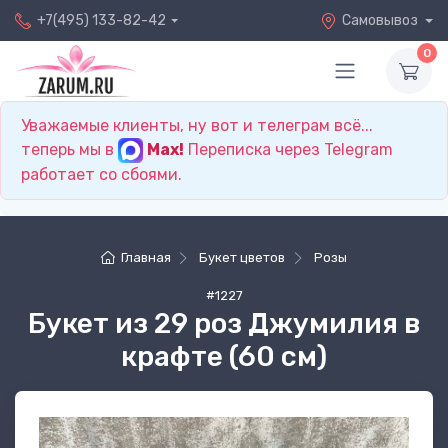
+7(495) 133-82-42
Самовывоз
0
Уважаемые клиенты, ну вот и телеграм всё...
теперь мы в
Max!
Переписка через Telegram
работает со сбоями.
Главная
Букет цветов
Розы
#1227
Букет из 29 роз Джумилия в
крафте (60 см)