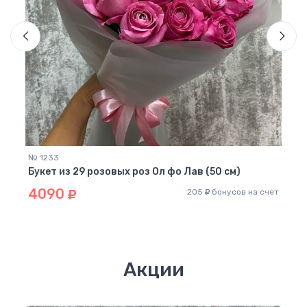
№ 12
Буке
43
 счет
№ 1233
Букет из 29 розовых роз Ол фо Лав (50 см)
4090
205
бонусов на счет
Акции