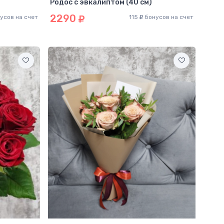
Родос с эвкалиптом (40 см)
2290
усов на счет
115
бонусов на счет