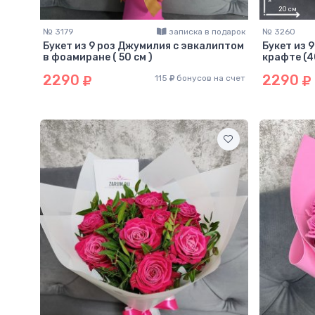
№ 3179
записка в подарок
№ 3260
Букет из 9 роз Джумилия с эвкалиптом
Букет из 
в фоамиране ( 50 см )
крафте (4
2290
2290
115
бонусов на счет