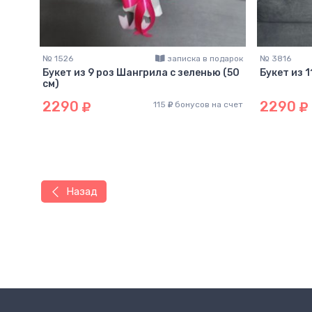
№ 1526
записка в подарок
№ 3816
Букет из 9 роз Шангрила с зеленью (50
Букет из 1
см)
2290
2290
115
бонусов на счет
Назад