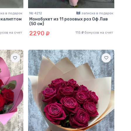
ка в подарок
№ 4212
записка в подарок
эвкалиптом
Монобукет из 11 розовых роз Оф Лав
(50 см)
2290
усов на счет
115
бонусов на счет