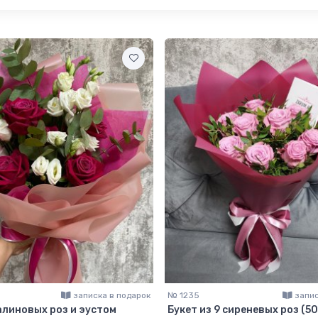
записка в подарок
№ 1235
запис
алиновых роз и эустом
Букет из 9 сиреневых роз (50