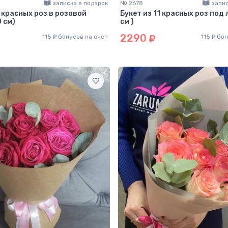
записка в подарок
№ 2678
запис
9 красных роз в розовой
Букет из 11 красных роз под 
 см)
см )
2290
115
бонусов на счет
115
бон