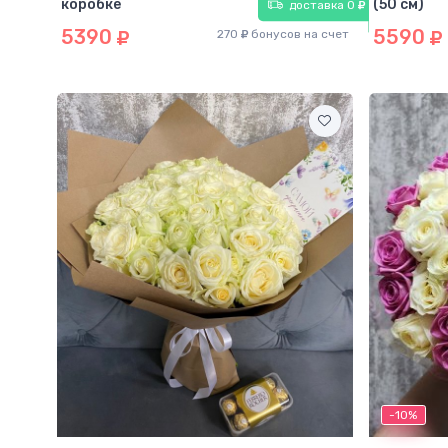
коробке
(50 см)
доставка 0
5390
5590
270
бонусов на счет
-10%