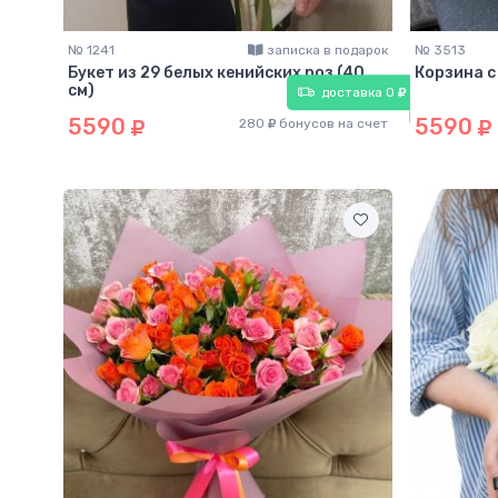
№ 1241
записка в подарок
№ 3513
Букет из 29 белых кенийских роз (40
Корзина с
см)
доставка 0
5590
5590
280
бонусов на счет