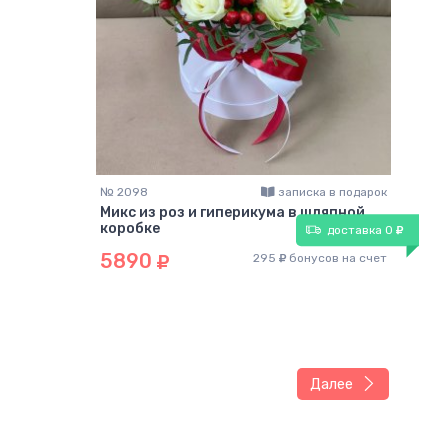
№ 2098
записка в подарок
Микс из роз и гиперикума в шляпной
коробке
доставка 0
5890
295
бонусов на счет
Далее