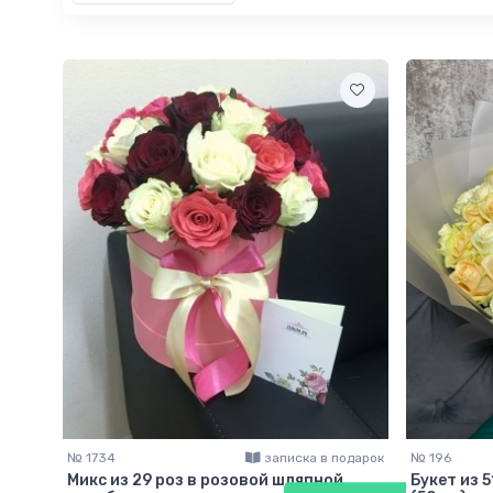
№ 1734
записка в подарок
№ 196
Микс из 29 роз в розовой шляпной
Букет из 