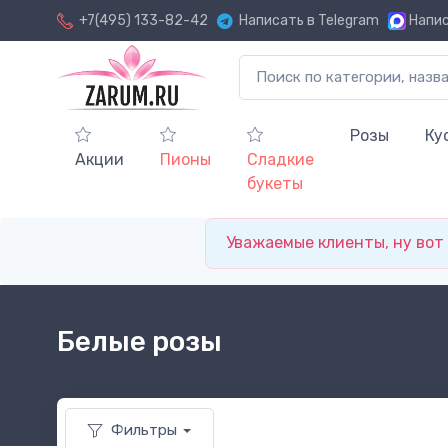
+7(495) 133-82-42
Написать в Telegram
Напис
Розы
Ку
Акции
Пионы
Сладкие
букеты
Уважаемые клиенты, ну вот и
Белые розы
Фильтры