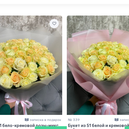
записка в подарок
№ 339
запис
51 бело-кремовой розы-микс
Букет из 51 белой и кремовой