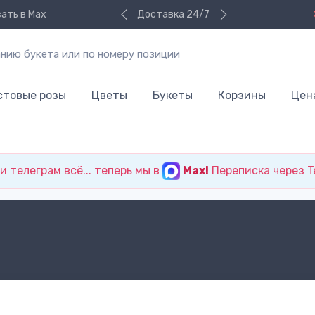
ать в Max
Доставка 24/7
стовые розы
Цветы
Букеты
Корзины
Цен
 телеграм всё... теперь мы в
Max!
Переписка через T