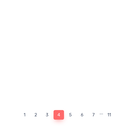
...
(current)
1
2
3
4
5
6
7
11