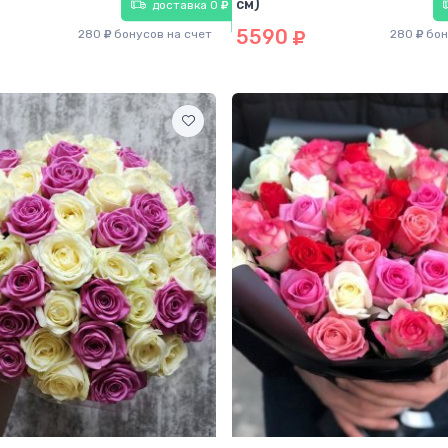
см)
доставка 0
5590
280
бонусов на счет
280
бон