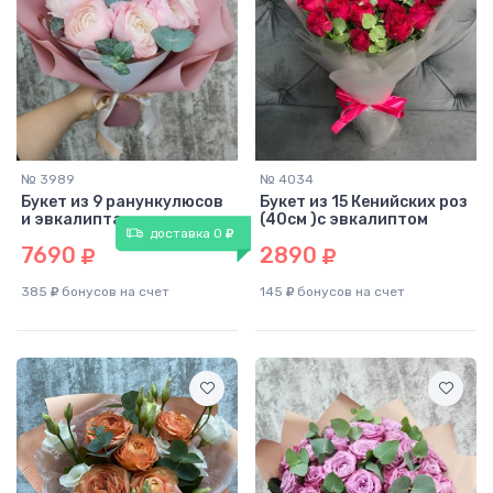
№ 3989
№ 4034
Букет из 9 ранункулюсов
Букет из 15 Кенийских роз
и эвкалипта
(40см )с эвкалиптом
доставка 0
7690
2890
385
бонусов на счет
145
бонусов на счет
40
45
см
см
20
см
35
см