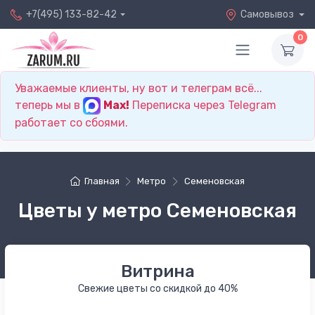
+7(495) 133-82-42
Самовывоз
0
Уважаемые клиенты, ну вот и телеграм всё...
теперь мы в
Max!
Переписка через Telegram
работает со сбоями.
Главная
Метро
Семеновская
Цветы у метро Семеновская
Витрина
Свежие цветы со скидкой до 40%