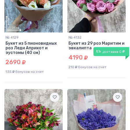
№ 4129
№ 4132
Букет из 5 пионовидных
Букет из 29 роз Маритим и
роз Леди Априкот и
эвкалипта
доставка 0
эустомы (40 см)
4190
2690
210
бонусов на счет
135
бонусов на счет