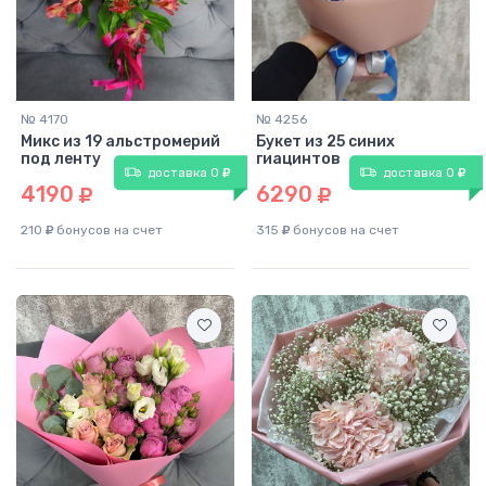
№ 4170
№ 4256
Микс из 19 альстромерий
Букет из 25 синих
под ленту
гиацинтов
доставка 0
доставка 0
4190
6290
210
бонусов на счет
315
бонусов на счет