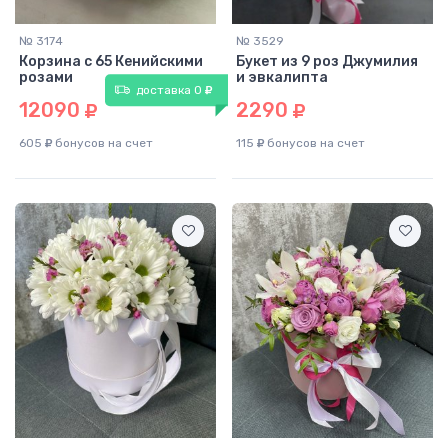
№ 3174
№ 3529
Корзина с 65 Кенийскими
Букет из 9 роз Джумилия
розами
и эвкалипта
доставка 0
12090
2290
605
бонусов на счет
115
бонусов на счет