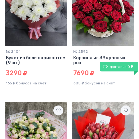
№ 2404
№ 2592
Букет из белых хризантем
Корзина из 39 красных
45
45
(9 шт)
роз
см
см
доставка 0
3290
7690
20
см
20
см
165
бонусов на счет
385
бонусов на счет