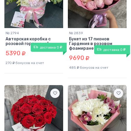
№ 2794
№ 2839
Авторская коробка с
Букет из 17 пионов
розовой гортензией
Гардения в розовом
доставка 0
фоамиране
доставка 0
5390
9690
270
бонусов на счет
485
бонусов на счет