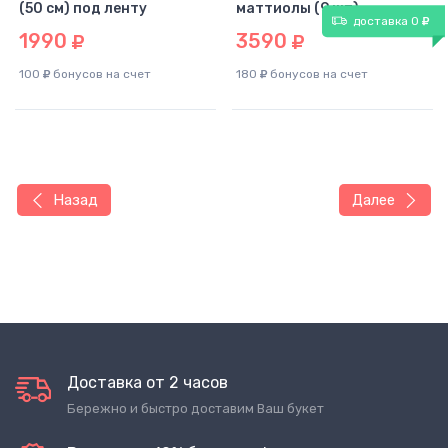
(50 см) под ленту
маттиолы (9 шт)
доставка 0
1990
3590
100
бонусов на счет
180
бонусов на счет
Назад
Далее
Доставка от 2 часов
Бережно и быстро доставим Ваш букет