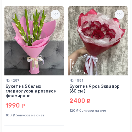
№ 4287
№ 4581
Букет из 5 белых
Букет из 9 роз Эквадор
гладиолусов в розовом
(60 см )
фоамиране
2400
1990
120
бонусов на счет
100
бонусов на счет