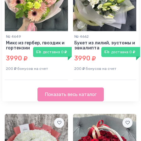
25
40
см
см
25
см
25
см
№ 4649
№ 4662
Микс из гербер, гвоздик и
Букет из лилий, эустомы и
гортензии
эвкалипта
доставка 0
доставка 0
3990
3990
200
бонусов на счет
200
бонусов на счет
Показать весь каталог