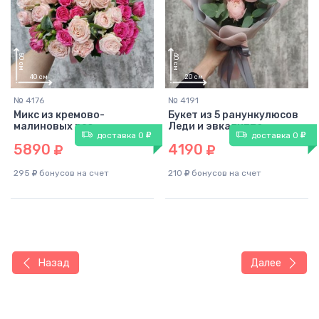
№ 4176
№ 4191
Микс из кремово-
Букет из 5 ранункулюсов
малиновых роз
Леди и эвкалипта
доставка 0
доставка 0
5890
4190
295
бонусов на счет
210
бонусов на счет
Назад
Далее