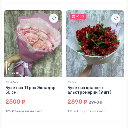
-10%
№ 4622
№ 975
Букет из 11 роз Эквадор
Букет из красных
50 см
альстромерий (9 шт)
2500
2690
2990
125
бонусов на счет
135
бонусов на счет