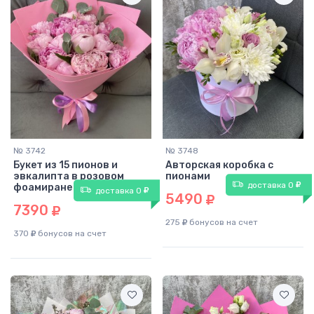
№ 3742
№ 3748
Букет из 15 пионов и
Авторская коробка с
эвкалипта в розовом
пионами
доставка 0
фоамиране
доставка 0
5490
7390
275
бонусов на счет
370
бонусов на счет