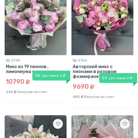
№ 3749
№ 3756
Микс из 19 пионов ,
Авторский микс с
лимониума и эвкалипта
пионами в розовом
доставка 0
фоамиране
доставка 0
10790
9690
540
бонусов на счет
485
бонусов на счет