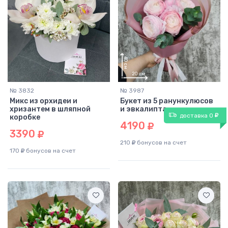
50
60
см
см
30
см
35
см
№ 3832
№ 3987
Микс из орхидеи и
Букет из 5 ранункулюсов
хризантем в шляпной
и эвкалипта
доставка 0
коробке
4190
3390
210
бонусов на счет
170
бонусов на счет