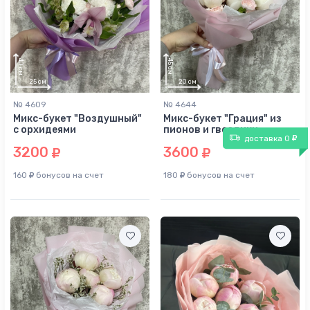
№ 4609
№ 4644
Микс-букет "Воздушный"
Микс-букет "Грация" из
с орхидеями
пионов и гвоздики
доставка 0
3200
3600
160
бонусов на счет
180
бонусов на счет