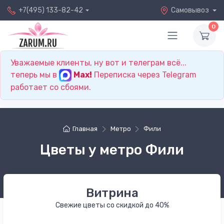
+7(495) 133-82-42
Самовывоз
0
Уважаемые клиенты, ну вот и телеграм всё...
теперь мы в
Max!
Переписка через Telegram
работает со сбоями.
Главная
Метро
Фили
Цветы у метро Фили
Витрина
Свежие цветы со скидкой до 40%