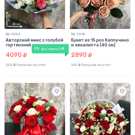
№ 3896
№ 3918
Авторский микс с голубой
Букет из 15 роз Каппучино
гортензией
и эвкалипта (40 см)
доставка 0
4090
2890
205
бонусов на счет
145
бонусов на счет