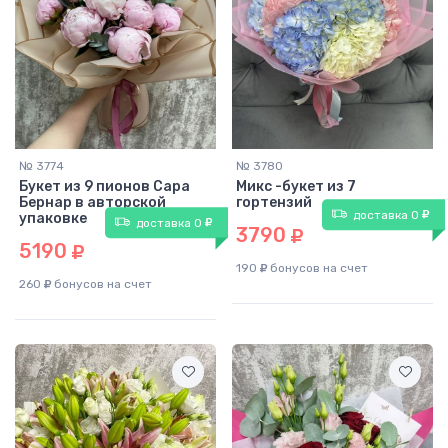
№ 3774
№ 3780
Букет из 9 пионов Сара
Микс -букет из 7
40
45
Бернар в авторской
гортензий
см
см
доставка 0
упаковке
доставка 0
3790
25
см
20
см
5190
190
бонусов на счет
260
бонусов на счет