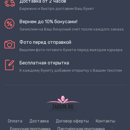
Доставка от 2 часов
50
см
Бережно и быстро доставим Ваш букет
40
см
Вернем до 10% бонусами!
Зачислим на Ваш бонусный счет после каждого заказа
Фото перед отправкой
Вышлем фото готового букета перед выездом курьера
Бесплатная открытка
К каждому букету добавим открытку с Вашим текстом
Оплата
Доставка
Договор оферты
Контакты
Бонусная программа
Партнёрская программа
|