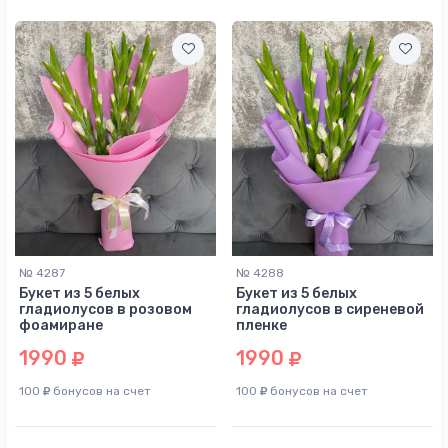
№ 4287
№ 4288
Букет из 5 белых
Букет из 5 белых
гладиолусов в розовом
гладиолусов в сиреневой
фоамиране
пленке
1990
1990
100
бонусов на счет
100
бонусов на счет