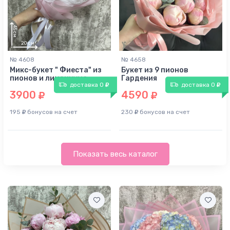
25
см
25
см
№ 4608
№ 4658
Микс-букет " Фиеста" из
Букет из 9 пионов
пионов и лимониума
Гардения
доставка 0
доставка 0
3900
4590
195
бонусов на счет
230
бонусов на счет
Показать весь каталог