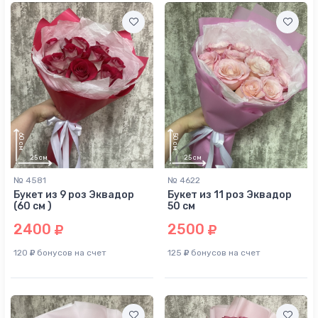
№ 4581
№ 4622
Букет из 9 роз Эквадор
Букет из 11 роз Эквадор
(60 см )
50 см
2400
2500
120
бонусов на счет
125
бонусов на счет