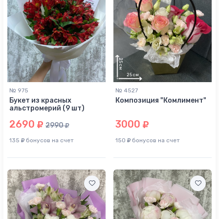
№ 975
№ 4527
Букет из красных
Композиция "Комлимент"
альстромерий (9 шт)
2690
3000
2990
135
бонусов на счет
150
бонусов на счет
60
60
см
см
25
см
25
см