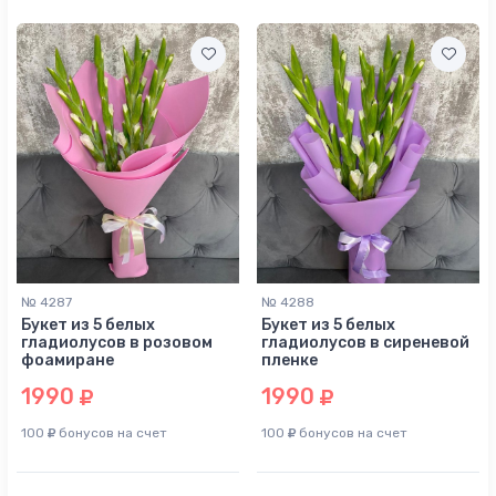
№ 4287
№ 4288
Букет из 5 белых
Букет из 5 белых
гладиолусов в розовом
гладиолусов в сиреневой
фоамиране
пленке
1990
1990
100
бонусов на счет
100
бонусов на счет