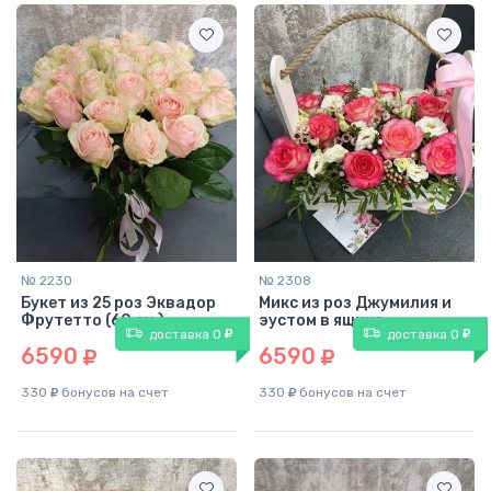
№ 2230
№ 2308
Букет из 25 роз Эквадор
Микс из роз Джумилия и
Фрутетто (60 см )
эустом в ящике
доставка 0
доставка 0
6590
6590
330
бонусов на счет
330
бонусов на счет