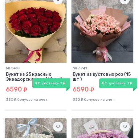
№ 2410
№ 3941
Букет из 25 красных
Букет из кустовых роз (15
Эквадорских роз (60 см )
шт )
доставка 0
доставка 0
6590
6590
330
бонусов на счет
330
бонусов на счет