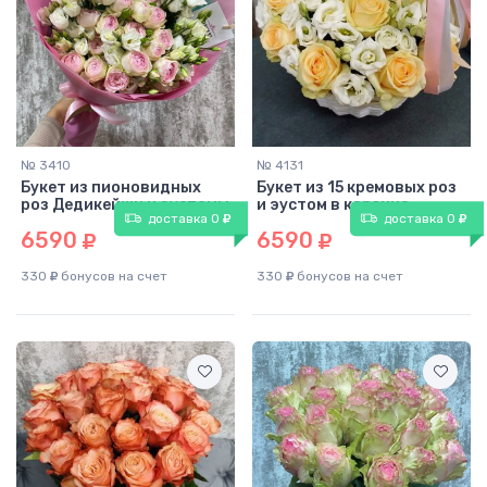
№ 3410
№ 4131
Букет из пионовидных
Букет из 15 кремовых роз
роз Дедикейшн и эустомы
и эустом в корзине
доставка 0
доставка 0
6590
6590
330
бонусов на счет
330
бонусов на счет