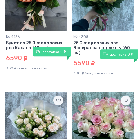
№ 4126
№ 4308
Букет из 25 Эквадорских
25 Эквадорских роз
роз Кахала (60 см)
Эсперанса под ленту (60
доставка 0
см)
доставка 0
6590
6590
330
бонусов на счет
330
бонусов на счет