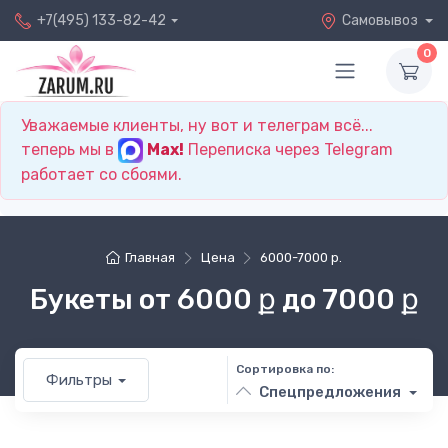
+7(495) 133-82-42
Самовывоз
0
Уважаемые клиенты, ну вот и телеграм всё...
теперь мы в
Max!
Переписка через Telegram
работает со сбоями.
Главная
Цена
6000-7000 р.
Букеты от 6000 ք до 7000 ք
Сортировка по:
Фильтры
Спецпредложения