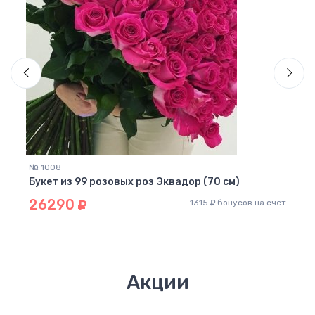
№ 1008
№ 33
Букет из 99 розовых роз Эквадор (70 см)
Буке
26290
99
 счет
1315
бонусов на счет
Акции