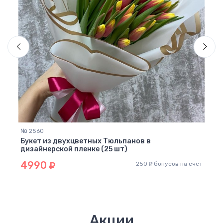
№ 2560
№ 25
Букет из двухцветных Тюльпанов в
Буке
дизайнерской пленке (25 шт)
голу
4990
53
 счет
250
бонусов на счет
Акции