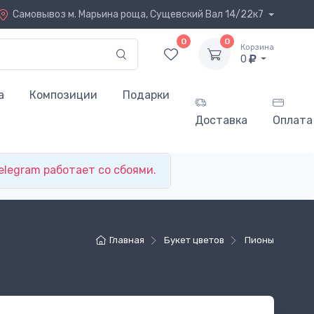
Самовывоз
м. Марьина роща, Сущевский Вал 14/22к7
0
0
Корзина
0
а
Композиции
Подарки
Доставка
Оплата
elegram работает со сбоями.
Главная
Букет цветов
Пионы