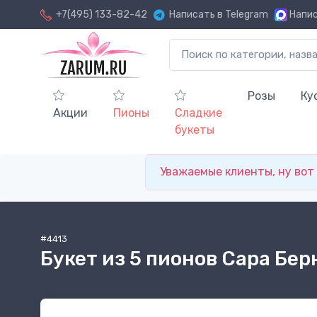
+7(495) 133-82-42
Написать в Telegram
Напис
Розы
Ку
Акции
Пионы
Сладкие
букеты
Уважаемые клиенты, ну вот и
#4413
Букет из 5 пионов Сара Бер