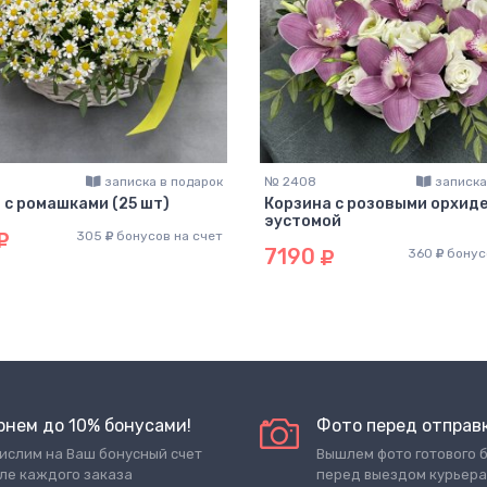
записка в подарок
№ 2408
записка
 с ромашками (25 шт)
Корзина с розовыми орхиде
эустомой
305
бонусов на счет
7190
360
бонус
рнем до 10% бонусами!
Фото перед отправ
ислим на Ваш бонусный счет
Вышлем фото готового 
ле каждого заказа
перед выездом курьера