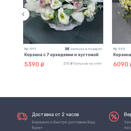
подарок
№ 1911
записка в подарок
№ 949
 и
Корзина с 7 орхидеями и эустомой
Корзина
5390
6090
270
бонусов на счет
на счет
Доставка от 2 часов
Ве
Бережно и быстро доставим Ваш
Зач
букет
пос