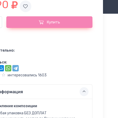
90
Купить
тельно:
ься:
интересовались 1603
нформация
мление композиции
бая упаковка БЕЗ ДОПЛАТ