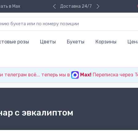
ать в Max
Доставка 24/7
стовые розы
Цветы
Букеты
Корзины
Цен
 телеграм всё... теперь мы в
Max!
Переписка через T
нар с эвкалиптом