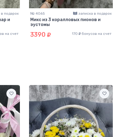
 в подарок
№ 4065
записка в подарок
№ 369
нар и
Микс из 3 коралловых пионов и
Букет
эустомы
розов
3390
599
ов на счет
170
бонусов на счет