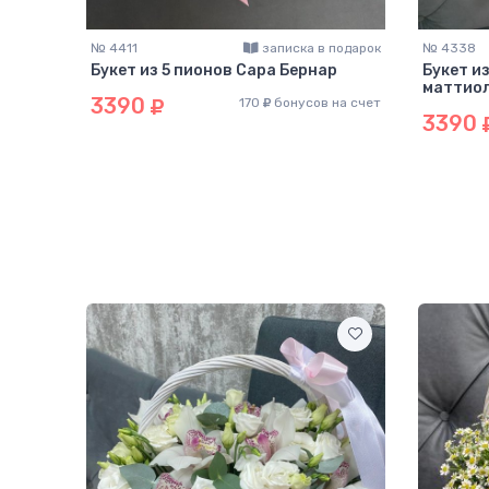
подарок
№ 4411
записка в подарок
№ 4338
р
Букет из 5 пионов Сара Бернар
Букет и
маттио
3390
на счет
170
бонусов на счет
3390