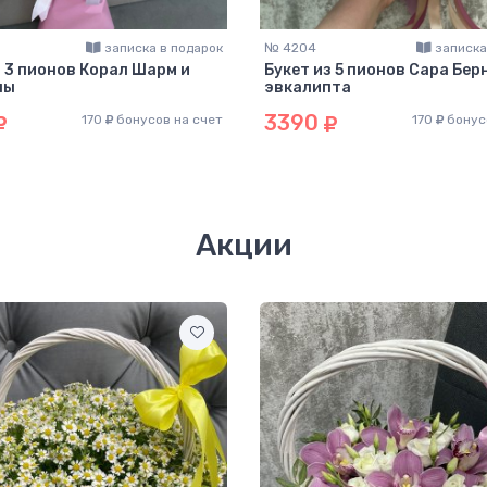
записка в подарок
№ 4204
записка
з 3 пионов Корал Шарм и
Букет из 5 пионов Сара Бер
лы
эвкалипта
3390
170
бонусов на счет
170
бонус
Акции