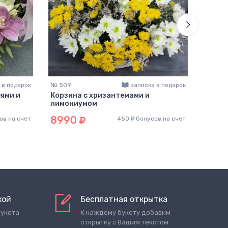
 в подарок
№ 509
записка в подарок
№ 314
ями и
Корзина с хризантемами и
Корзи
лимониумом
шт )
8990
989
ов на счет
450
бонусов на счет
кой
Бесплатная открытка
букета
К каждому букету добавим
открытку с Вашим текстом