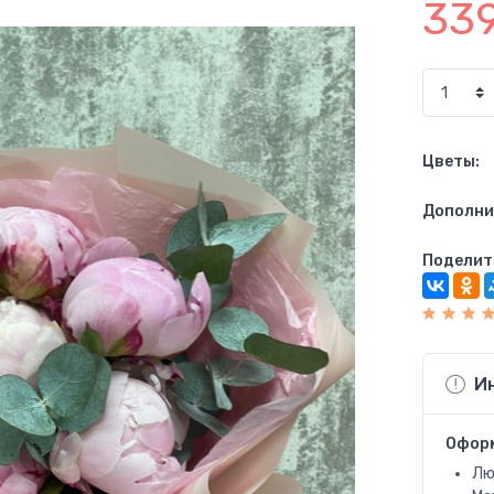
33
Цветы:
Дополни
Поделит
И
Офор
Лю