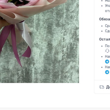
Мо
Уп
от
Обяза
Ср
Сд
Остал
По
На
На
Д