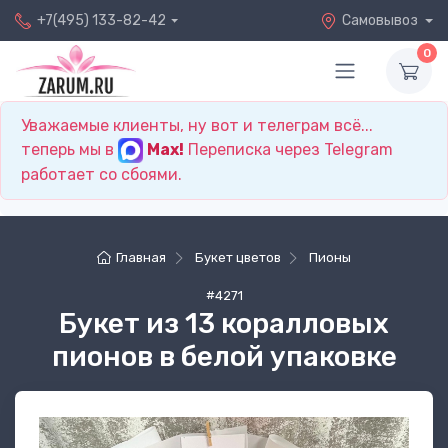
+7(495) 133-82-42
Самовывоз
0
Уважаемые клиенты, ну вот и телеграм всё...
теперь мы в
Max!
Переписка через Telegram
работает со сбоями.
Главная
Букет цветов
Пионы
#4271
Букет из 13 коралловых
пионов в белой упаковке