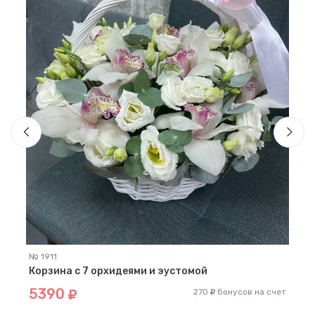
№ 94
Корз
60
 счет
№ 1911
Корзина с 7 орхидеями и эустомой
5390
270
бонусов на счет