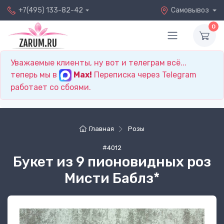
+7(495) 133-82-42
Самовывоз
0
Уважаемые клиенты, ну вот и телеграм всё...
теперь мы в
Max!
Переписка через Telegram
работает со сбоями.
Главная
Розы
#4012
Букет из 9 пионовидных роз
Мисти Баблз*