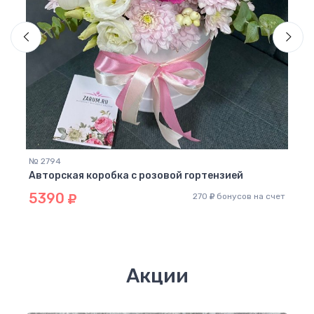
№ 24
Авто
44
№ 2794
Авторская коробка с розовой гортензией
5390
 счет
270
бонусов на счет
Акции