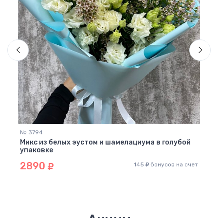
№ 31
Микс
37
№ 3794
Микс из белых эустом и шамелациума в голубой
упаковке
 счет
2890
145
бонусов на счет