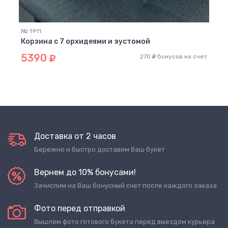
60
 счет
№ 1911
Корзина с 7 орхидеями и эустомой
5390
270
бонусов на счет
Доставка от 2 часов
Бережно и быстро доставим Ваш букет
Вернем до 10% бонусами!
Зачислим на Ваш бонусный счет после каждого заказа
Фото перед отправкой
Вышлем фото готового букета перед выездом курьера