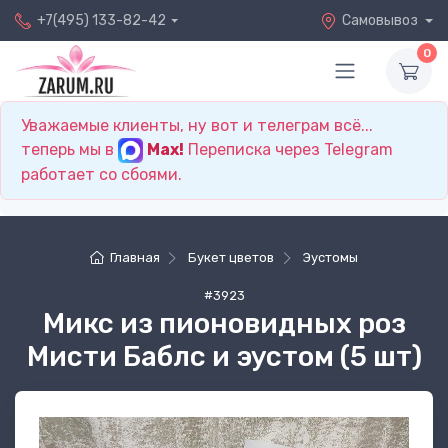
+7(495) 133-82-42
Самовывоз
0
Уважаемые клиенты, ну вот и телеграм всё...
теперь мы в
Max!
Переписка через Telegram
работает со сбоями.
Главная
Букет цветов
Эустомы
#3923
Микс из пионовидных роз
Мисти Баблс и эустом (5 шт)