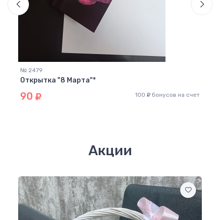
№ 2479
№ 24
Открытка "8 Марта"*
Топ
90
11
100
бонусов на счет
 счет
Акции