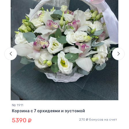
№ 94
Корз
60
 счет
№ 1911
Корзина с 7 орхидеями и эустомой
5390
270
бонусов на счет